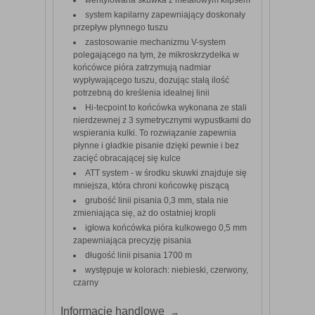
wentylowana skuwka z metalowym klipsem
system kapilarny zapewniający doskonały
przepływ płynnego tuszu
zastosowanie mechanizmu V-system
polegającego na tym, że mikroskrzydełka w
końcówce pióra zatrzymują nadmiar
wypływającego tuszu, dozując stałą ilość
potrzebną do kreślenia idealnej linii
Hi-tecpoint to końcówka wykonana ze stali
nierdzewnej z 3 symetrycznymi wypustkami do
wspierania kulki. To rozwiązanie zapewnia
płynne i gładkie pisanie dzięki pewnie i bez
zacięć obracającej się kulce
ATT system - w środku skuwki znajduje się
mniejsza, która chroni końcowkę piszącą
grubość linii pisania 0,3 mm, stała nie
zmieniająca się, aż do ostatniej kropli
igłowa końcówka pióra kulkowego 0,5 mm
zapewniająca precyzję pisania
długość linii pisania 1700 m
występuje w kolorach: niebieski, czerwony,
czarny
Informacje handlowe