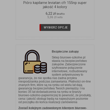
Pióro kapilarne leviatan cfr 155np super
jakość 4 kolory
6,22 zł
brutto
5,06 zł
netto
WYBIERZ OPCJE
Bezpieczne zakupy
Sklep biurowe-szkolne.pl
stawia na bezpieczeństwo
zakupów. Zabezpieczone
szyfrowane połączenie
internetowe, rozbudowany
system antywirusowy to
gwarancja, że nie spotka nas żadna przykra
niespodzianka podczas zamawiania. Płatności on-line
znanych firm, które są na rynku od wielu lat dają
gwarancję bezpieczeństwa Twoich pieniędzy. I na
koniec 35 lat doświadczenia na rynku w branży
biurowo-szkolno-papierniczej to pewność, że produkty,
cena i jakość obsługi będą na najwyższym poziomie
od początku do końca realizacji zamówienia
Zostań kolejnym zadowolonym klientem biurowe-