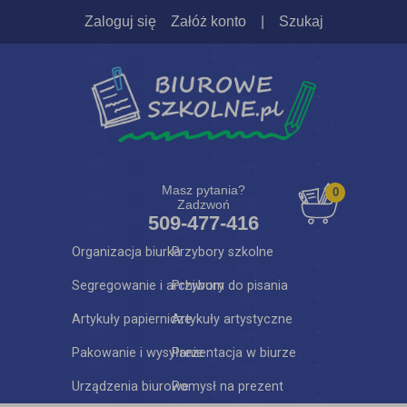
Zaloguj się
Załóż konto
|
Szukaj
Masz pytania?
0
Zadzwoń
509-477-416
Organizacja biurka
Przybory szkolne
Segregowanie i archiwum
Przybory do pisania
Artykuły papiernicze
Artykuły artystyczne
Pakowanie i wysyłanie
Prezentacja w biurze
Urządzenia biurowe
Pomysł na prezent