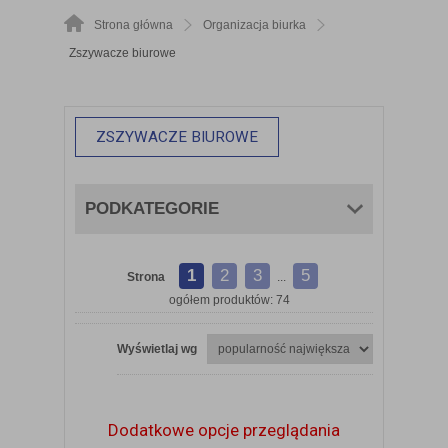
Strona główna
Organizacja biurka
Zszywacze biurowe
ZSZYWACZE BIUROWE
PODKATEGORIE
1
2
3
5
Strona
...
ogółem produktów: 74
Wyświetlaj wg
Dodatkowe opcje przeglądania