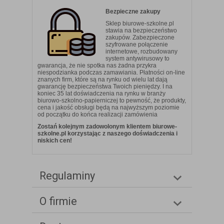
Bezpieczne zakupy
Sklep biurowe-szkolne.pl
stawia na bezpieczeństwo
zakupów. Zabezpieczone
szyfrowane połączenie
internetowe, rozbudowany
system antywirusowy to
gwarancja, że nie spotka nas żadna przykra
niespodzianka podczas zamawiania. Płatności on-line
znanych firm, które są na rynku od wielu lat dają
gwarancję bezpieczeństwa Twoich pieniędzy. I na
koniec 35 lat doświadczenia na rynku w branży
biurowo-szkolno-papierniczej to pewność, że produkty,
cena i jakość obsługi będą na najwyższym poziomie
od początku do końca realizacji zamówienia
Zostań kolejnym zadowolonym klientem biurowe-
szkolne.pl korzystając z naszego doświadczenia i
niskich cen!
Regulaminy
O firmie