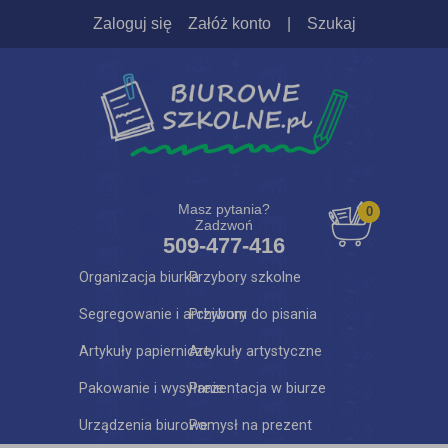
Zaloguj się
Załóż konto
|
Szukaj
Masz pytania?
0
Zadzwoń
509-477-416
Organizacja biurka
Przybory szkolne
Segregowanie i archiwum
Przybory do pisania
Artykuły papiernicze
Artykuły artystyczne
Pakowanie i wysyłanie
Prezentacja w biurze
Urządzenia biurowe
Pomysł na prezent