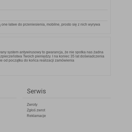
ą one łatwe do przeniesienia, mobilne, prosto się z nich wyrywa
any system antywirusowy to gwarancja, że nie spotka nas żadna
ezpieczeństwa Twoich pieniędzy. I na koniec 35 lat doświadczenia
ie od początku do końca realizacji zamówienia
Serwis
Zwroty
Zgłoś zwrot
Reklamacje