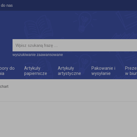
 do nas
wyszukiwanie zaawansowane
bory do
Artykuły
Artykuły
Pakowanie i
Preze
nia
papiernicze
artystyczne
wysyłanie
w biu
pchart