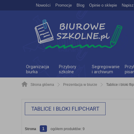
Nowości
Promocje
Blog
Opinie o sklepie
Napisz
Organizacja
Przybory
Segregowanie
Przy
biurka
szkolne
i archiwum
pisa
Strona główna
Prezentacja w biurze
Tablice i bloki fli
TABLICE I BLOKI FLIPCHART
1
Strona
ogółem produktów: 9