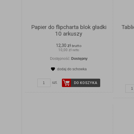
Papier do flipcharta blok gładki
Tabl
10 arkuszy
12,30 zł
brutto
10,00 zł
netto
Dostępność:
Dostępny
dodaj do schowka
szt.
DO KOSZYKA
ZOBACZ SZCZEGÓŁY