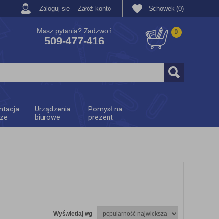
Zaloguj się
Załóż konto
Schowek (0)
Masz pytania? Zadzwoń
0
509-477-416
ntacja
Urządzenia
Pomysł na
rze
biurowe
prezent
Wyświetlaj wg