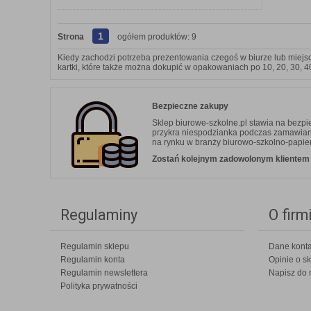
1
Strona
ogółem produktów: 9
Kiedy zachodzi potrzeba prezentowania czegoś w biurze lub miejscu g
kartki, które także można dokupić w opakowaniach po 10, 20, 30, 4
Bezpieczne zakupy
Sklep biurowe-szkolne.pl stawia na bezp
przykra niespodzianka podczas zamawiania.
na rynku w branży biurowo-szkolno-papier
Zostań kolejnym zadowolonym klientem b
Regulaminy
O firm
Regulamin sklepu
Dane kont
Regulamin konta
Opinie o sk
Regulamin newslettera
Napisz do 
Polityka prywatności