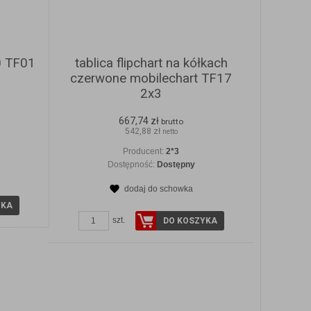
0 TF01
tablica flipchart na kółkach
czerwone mobilechart TF17
2x3
667,74 zł
brutto
542,88 zł
netto
Producent:
2*3
Dostępność:
Dostępny
dodaj do schowka
YKA
szt.
DO KOSZYKA