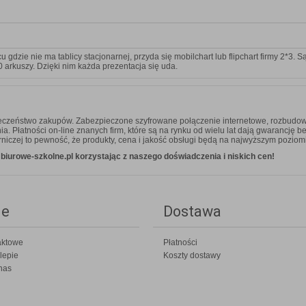
dzie nie ma tablicy stacjonarnej, przyda się mobilchart lub flipchart firmy 2*3. S
0 arkuszy. Dzięki nim każda prezentacja się uda.
ieczeństwo zakupów. Zabezpieczone szyfrowane połączenie internetowe, rozbudow
 Płatności on-line znanych firm, które są na rynku od wielu lat dają gwarancję b
niczej to pewność, że produkty, cena i jakość obsługi będą na najwyższym poziom
iurowe-szkolne.pl korzystając z naszego doświadczenia i niskich cen!
ie
Dostawa
aktowe
Płatności
lepie
Koszty dostawy
nas