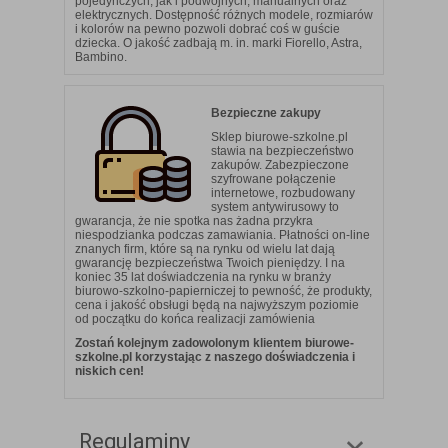
pojedynczych, jak i podwójnych, manualnych oraz
elektrycznych. Dostępność różnych modele, rozmiarów
i kolorów na pewno pozwoli dobrać coś w guście
dziecka. O jakość zadbają m. in. marki Fiorello, Astra,
Bambino.
Bezpieczne zakupy
Sklep biurowe-szkolne.pl
stawia na bezpieczeństwo
zakupów. Zabezpieczone
szyfrowane połączenie
internetowe, rozbudowany
system antywirusowy to
gwarancja, że nie spotka nas żadna przykra
niespodzianka podczas zamawiania. Płatności on-line
znanych firm, które są na rynku od wielu lat dają
gwarancję bezpieczeństwa Twoich pieniędzy. I na
koniec 35 lat doświadczenia na rynku w branży
biurowo-szkolno-papierniczej to pewność, że produkty,
cena i jakość obsługi będą na najwyższym poziomie
od początku do końca realizacji zamówienia
Zostań kolejnym zadowolonym klientem biurowe-
szkolne.pl korzystając z naszego doświadczenia i
niskich cen!
Regulaminy