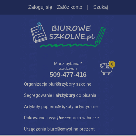
Zaloguj się
Załóż konto
|
Szukaj
Masz pytania?
0
Zadzwoń
509-477-416
Organizacja biurka
Przybory szkolne
Segregowanie i archiwum
Przybory do pisania
Artykuły papiernicze
Artykuły artystyczne
Pakowanie i wysyłanie
Prezentacja w biurze
Urządzenia biurowe
Pomysł na prezent