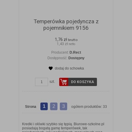
Temperówka pojedyncza z
pojemnikiem 9156
1,76 zł
brutto
1,43 zł
netto
Producent:
D.Rect
Dostępność:
Dostępny
dodaj do schowka
szt.
DO KOSZYKA
1
2
3
Strona
ogółem produktów: 33
Kredki i ołówki szybko się tępią. Biurowe-szkolne.pl
posiadają bogatą gamę temperówek, tak