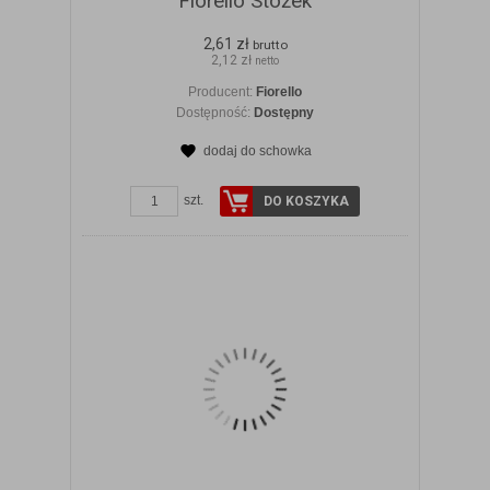
Fiorello Stożek
2,61 zł
brutto
2,12 zł
netto
Producent:
Fiorello
Dostępność:
Dostępny
dodaj do schowka
ZOBACZ SZCZEGÓŁY
szt.
DO KOSZYKA