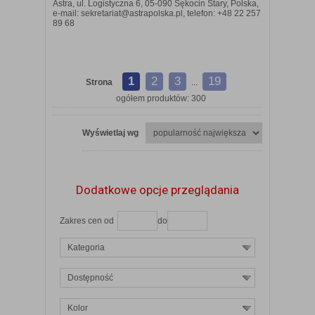
Astra, ul. Logistyczna 6, 05-090 Sękocin Stary, Polska,
e-mail: sekretariat@astrapolska.pl, telefon: +48 22 257
89 68
1
2
3
19
Strona
...
ogółem produktów: 300
Wyświetlaj wg
Dodatkowe opcje przeglądania
Zakres cen od
do
Kategoria
Dostępność
Kolor