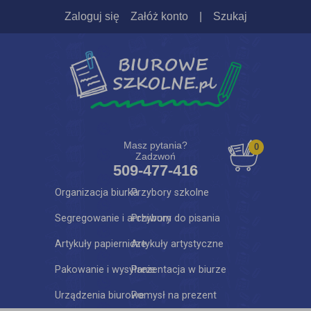
Zaloguj się
Załóż konto
|
Szukaj
Masz pytania?
0
Zadzwoń
509-477-416
Organizacja biurka
Przybory szkolne
Segregowanie i archiwum
Przybory do pisania
Artykuły papiernicze
Artykuły artystyczne
Pakowanie i wysyłanie
Prezentacja w biurze
Urządzenia biurowe
Pomysł na prezent