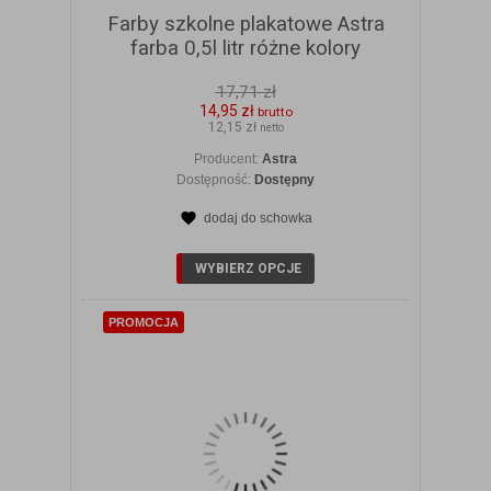
Farby szkolne plakatowe Astra
farba 0,5l litr różne kolory
17,71 zł
14,95 zł
brutto
12,15 zł
netto
Producent:
Astra
Dostępność:
Dostępny
dodaj do schowka
ZOBACZ SZCZEGÓŁY
WYBIERZ OPCJE
PROMOCJA