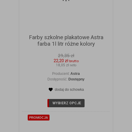
Farby szkolne plakatowe Astra
farba 1l litr różne kolory
29,35 zł
22,20 zł
brutto
18,05 zł
netto
Producent:
Astra
Dostępność:
Dostępny
dodaj do schowka
ZOBACZ SZCZEGÓŁY
WYBIERZ OPCJE
PROMOCJA