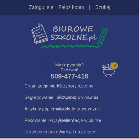
Zaloguj się
Załóż konto
|
Szukaj
Masz pytania?
0
Zadzwoń
509-477-416
Organizacja biurka
Przybory szkolne
Segregowanie i archiwum
Przybory do pisania
Artykuły papiernicze
Artykuły artystyczne
Pakowanie i wysyłanie
Prezentacja w biurze
Urządzenia biurowe
Pomysł na prezent