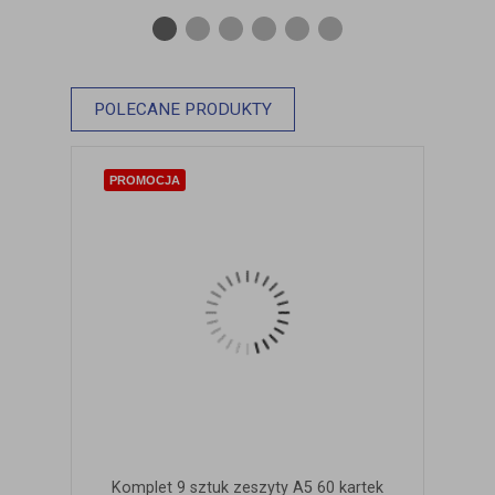
0
1
2
3
4
5
ZOBACZ SZCZEGÓŁY
POLECANE PRODUKTY
PROMOCJA
Komplet 9 sztuk zeszyty A5 60 kartek