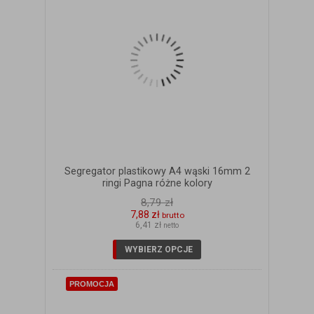
Segregator plastikowy A4 wąski 16mm 2
ringi Pagna różne kolory
8,79 zł
7,88 zł
brutto
6,41 zł
netto
ZOBACZ SZCZEGÓŁY
WYBIERZ OPCJE
PROMOCJA