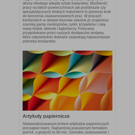
strony młodego adepta sztuki malarskiej. Możliwość
pracy na takich powierzchniach jak podobrazie czy
specjalistycznych blokach malarskich to pierwszy krok
do tworzenia zaawansowanych prac. W pracach
kreślarskich w sklepie biurowe-szkolne.pl znajdziesz
szeroką gamę cienkopisów, cyrkli, krzywików i całą
masę linijek, ekierek i kątomierzy. Polecamy
przygotowane przez naszych dostawców zestawy,
które odpowiednio dobrane zaspokoją najważniejsze
potrzeby kreślarskie.
Artykuły papiernicze
Niekwestionowanym królem artykułów papierniczych
jest papier ksero. Najbardziej popularnym formatem
jest A4, a grubość to 80 mic. Szerokie zastosowanie i