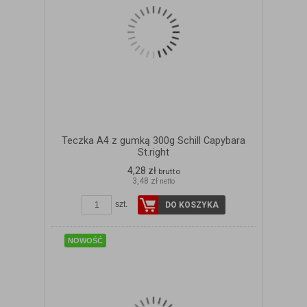
Teczka A4 z gumką 300g Schill Capybara
St.right
4,28 zł
brutto
3,48 zł
netto
ZOBACZ SZCZEGÓŁY
szt.
DO KOSZYKA
NOWOŚĆ