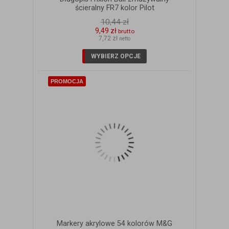
ścieralny FR7 kolor Pilot
10,44 zł
9,49 zł
brutto
7,72 zł
netto
ZOBACZ SZCZEGÓŁY
WYBIERZ OPCJE
PROMOCJA
Markery akrylowe 54 kolorów M&G