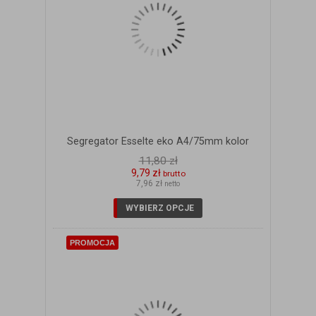
Segregator Esselte eko A4/75mm kolor
11,80 zł
9,79 zł
brutto
7,96 zł
netto
ZOBACZ SZCZEGÓŁY
WYBIERZ OPCJE
PROMOCJA