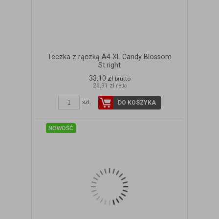
Teczka z rączką A4 XL Candy Blossom
St.right
33,10 zł
brutto
26,91 zł
netto
ZOBACZ SZCZEGÓŁY
szt.
DO KOSZYKA
NOWOŚĆ