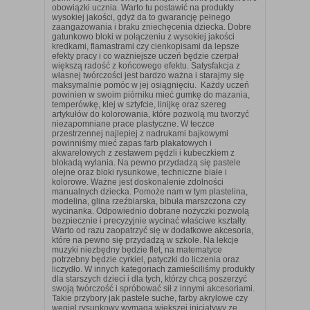
obowiązki ucznia. Warto tu postawić na produkty
wysokiej jakości, gdyż da to gwarancję pełnego
zaangażowania i braku zniechęcenia dziecka. Dobre
gatunkowo bloki w połączeniu z wysokiej jakości
kredkami, flamastrami czy cienkopisami da lepsze
efekty pracy i co ważniejsze uczeń będzie czerpał
większą radość z końcowego efektu. Satysfakcja z
własnej twórczości jest bardzo ważna i starajmy się
maksymalnie pomóc w jej osiągnięciu. Każdy uczeń
powinien w swoim piórniku mieć gumkę do mazania,
temperówkę, klej w sztyfcie, linijkę oraz szereg
artykułów do kolorowania, które pozwolą mu tworzyć
niezapomniane prace plastyczne. W teczce
przestrzennej najlepiej z nadrukami bajkowymi
powinniśmy mieć zapas farb plakatowych i
akwarelowych z zestawem pędzli i kubeczkiem z
blokadą wylania. Na pewno przydadzą się pastele
olejne oraz bloki rysunkowe, techniczne białe i
kolorowe. Ważne jest doskonalenie zdolności
manualnych dziecka. Pomoże nam w tym plastelina,
modelina, glina rzeźbiarska, bibuła marszczona czy
wycinanka. Odpowiednio dobrane nożyczki pozwolą
bezpiecznie i precyzyjnie wycinać właściwe kształty.
Warto od razu zaopatrzyć się w dodatkowe akcesoria,
które na pewno się przydadzą w szkole. Na lekcje
muzyki niezbędny będzie flet, na matematyce
potrzebny będzie cyrkiel, patyczki do liczenia oraz
liczydło. W innych kategoriach zamieściliśmy produkty
dla starszych dzieci i dla tych, którzy chcą poszerzyć
swoją twórczość i spróbować sił z innymi akcesoriami.
Takie przybory jak pastele suche, farby akrylowe czy
węgiel rysunkowy wymaga większej inicjatywy ze