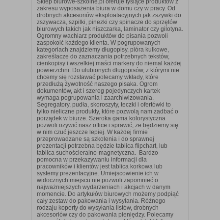
Sklep biurowe-szkolne.pl oferuje tysiące produktów z
zakresu wyposażenia biura w domu czy w pracy. Od
drobnych akcesoriów eksploatacyjnych jak zszywki do
zszywacza, szpilki, pinezki czy spinacze do sprzętów
biurowych takich jak niszczarka, laminator czy gilotyna.
Ogromny wachlarz produktów do pisania pozwoli
zaspokoić każdego klienta. W pogrupowanych
kategoriach znajdziemy długopisy, pióra kulkowe,
zakreślacze do zaznaczania potrzebnych tekstów,
cienkopisy i wszelkiej maści markery do niemal każdej
powierzchni. Do ulubionych długopisów, z którymi nie
chcemy się rozstawać polecamy wkłady, które
przedłużą żywotność naszego pisaka. Ogrom
dokumentów, akt i szereg pojedynczych kartek
wymaga pogrupowania i zaarchiwizowania.
Segregatory, pudła, skoroszyty, teczki i ofertówki to
tylko nieliczne produkty, które pozwolą nam zadbać o
porządek w biurze. Szeroka gama kolorystyczna
pozwoli ożywić nasz office i sprawić, że będziemy się
w nim czuć jeszcze lepiej. W każdej firmie
przeprowadzane są szkolenia i do sprawnej
prezentacji potrzebna będzie tablica flipchart, lub
tablica suchościeralno-magnetyczna. Bardzo
pomocna w przekazywaniu informacji dla
pracowników i klientów jest tablica korkowa lub
systemy prezentacyjne. Umiejscowienie ich w
widocznych miejscu nie pozwoli zapomnieć o
najważniejszych wydarzeniach i akcjach w danym
momencie. Do artykułów biurowych możemy podpiąć
cały zestaw do pakowania i wysyłania. Różnego
rodzaju koperty do wysyłania listów, drobnych
akcesoriów czy do pakowania pieniędzy. Polecamy