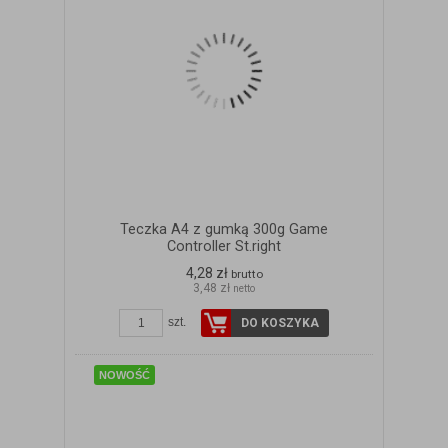
Teczka A4 z gumką 300g Game
Controller St.right
4,28 zł
brutto
3,48 zł
netto
ZOBACZ SZCZEGÓŁY
szt.
DO KOSZYKA
NOWOŚĆ