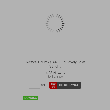
Teczka z gumką A4 300g Lovely Foxy
St.right
4,28 zł
brutto
3,48 zł
netto
ZOBACZ SZCZEGÓŁY
szt.
DO KOSZYKA
NOWOŚĆ