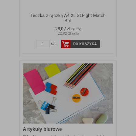
Teczka z rączką A4 XL St.Right Match
Ball
28,07 zł
brutto
22,82 zł
netto
szt.
DO KOSZYKA
Artykuły biurowe