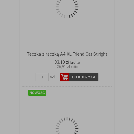
Teczka z rączką A4 XL Friend Cat St.right
33,10 zł
brutto
26,91 zł
netto
ZOBACZ SZCZEGÓŁY
szt.
DO KOSZYKA
NOWOŚĆ