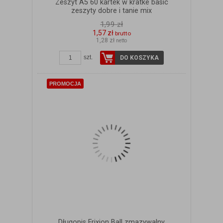
Zeszyt A5 60 kartek w kratke basic
zeszyty dobre i tanie mix
1,99 zł
1,57 zł
brutto
1,28 zł
netto
ZOBACZ SZCZEGÓŁY
szt.
DO KOSZYKA
PROMOCJA
Długopis Frixion Ball zmazywalny