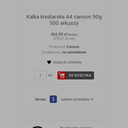
Kalka kreślarska A4 canson 90g
500 arkuszy
466,99 zł
brutto
379,67 zł
netto
Producent:
Canson
Dostępność:
na zamówienie
dodaj do schowka
szt.
DO KOSZYKA
1
Strona
ogółem produktów: 8