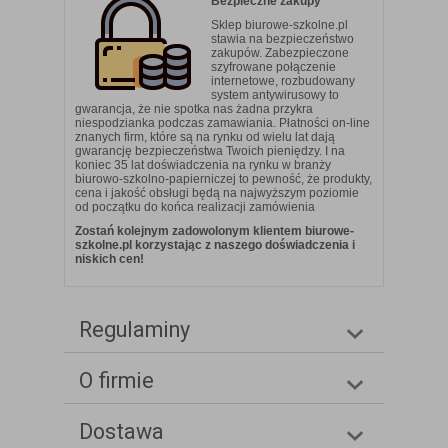
Bezpieczne zakupy
Sklep biurowe-szkolne.pl
stawia na bezpieczeństwo
zakupów. Zabezpieczone
szyfrowane połączenie
internetowe, rozbudowany
system antywirusowy to
gwarancja, że nie spotka nas żadna przykra
niespodzianka podczas zamawiania. Płatności on-line
znanych firm, które są na rynku od wielu lat dają
gwarancję bezpieczeństwa Twoich pieniędzy. I na
koniec 35 lat doświadczenia na rynku w branży
biurowo-szkolno-papierniczej to pewność, że produkty,
cena i jakość obsługi będą na najwyższym poziomie
od początku do końca realizacji zamówienia
Zostań kolejnym zadowolonym klientem biurowe-
szkolne.pl korzystając z naszego doświadczenia i
niskich cen!
Regulaminy
O firmie
Dostawa