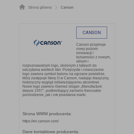
Strona główna
Canson
CANSON
Canson przyjmuje
nowy poziom
innowacji i
tożsamości z nowym,
silnym i
rozpoznawalnym logo, złożonym z łatwych do
odczytania wielkich liter. Przejrzyste i nowoczesne
logo zawiera symbol balonu na ogrzane powietrze,
który zastępuje literę O w Canson, nadając klasyczny,
historyczny wygląd odświeżającemu akcentowi.
Nowe logo zawiera również slogan „Manufacture
depuis 1557”, podkreślający zarówno francuskie
pochodzenie, jak i rok powstania marki.
Strona WWW producenta:
https://en.canson.com/
Dane kontaktowe producenta: