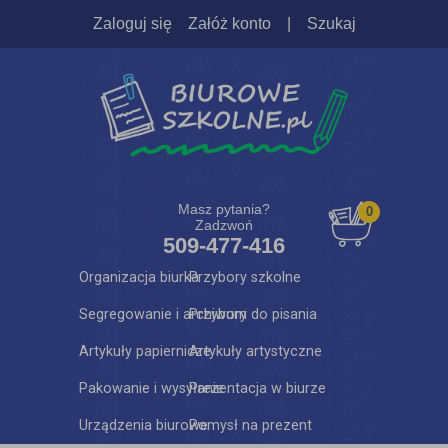
Zaloguj się
Załóż konto
|
Szukaj
Masz pytania?
0
Zadzwoń
509-477-416
Organizacja biurka
Przybory szkolne
Segregowanie i archiwum
Przybory do pisania
Artykuły papiernicze
Artykuły artystyczne
Pakowanie i wysyłanie
Prezentacja w biurze
Urządzenia biurowe
Pomysł na prezent