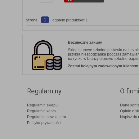
1
Strona
ogółem produktów: 1
Bezpieczne zakupy
Sklep biurowe-szkolne.pl stawia na bezp
przykra niespodzianka podczas zamawiania.
na rynku w branży biurowo-szkolno-papier
Zostań kolejnym zadowolonym klientem b
Regulaminy
O firm
Regulamin sklepu
Dane kont
Regulamin konta
Opinie o sk
Regulamin newslettera
Napisz do 
Polityka prywatności