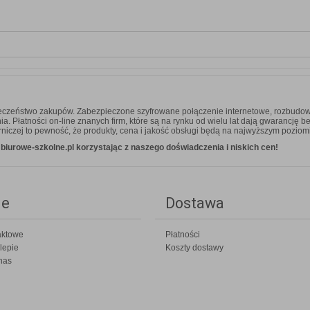
ieczeństwo zakupów. Zabezpieczone szyfrowane połączenie internetowe, rozbudow
 Płatności on-line znanych firm, które są na rynku od wielu lat dają gwarancję b
niczej to pewność, że produkty, cena i jakość obsługi będą na najwyższym poziom
iurowe-szkolne.pl korzystając z naszego doświadczenia i niskich cen!
ie
Dostawa
aktowe
Płatności
lepie
Koszty dostawy
nas