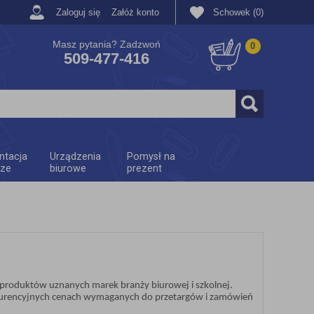
Zaloguj się
Załóż konto
Schowek (0)
Masz pytania? Zadzwoń
0
509-477-416
ntacja
Urządzenia
Pomysł na
rze
biurowe
prezent
ji produktów uznanych marek branży biurowej i szkolnej.
kurencyjnych cenach wymaganych do przetargów i zamówień