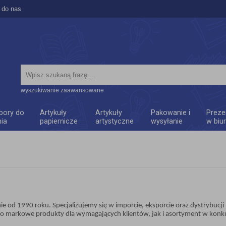
 do nas
wyszukiwanie zaawansowane
bory do
Artykuły
Artykuły
Pakowanie i
Preze
nia
papiernicze
artystyczne
wysyłanie
w biu
ie od 1990 roku. Specjalizujemy się w imporcie, eksporcie oraz dystrybuc
o markowe produkty dla wymagających klientów, jak i asortyment w kon