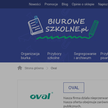
Nowości
Promocje
Blog
Opinie o sklepie
Napisz
Organizacja
Przybory
Segregowanie
Przy
biurka
szkolne
i archiwum
pisa
Strona główna
Oval
OVAL
Nasza firma działa nieprzerwan
Nasza oferta obejmuje zarówn
publicznych.