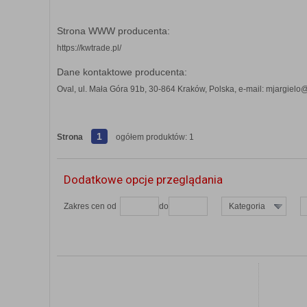
Strona WWW producenta:
https://kwtrade.pl/
Dane kontaktowe producenta:
Oval, ul. Mała Góra 91b, 30-864 Kraków, Polska, e-mail: mjargielo@
1
Strona
ogółem produktów: 1
Dodatkowe opcje przeglądania
Zakres cen od
do
Kategoria
ZOBACZ SZCZEGÓŁY