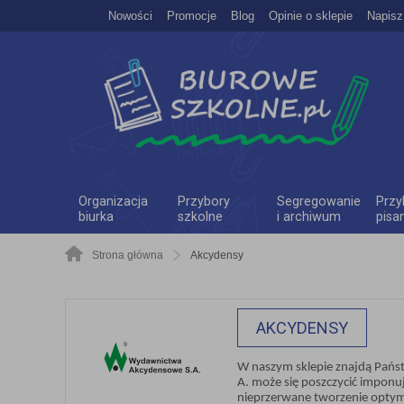
Nowości
Promocje
Blog
Opinie o sklepie
Napisz
Organizacja
Przybory
Segregowanie
Przy
biurka
szkolne
i archiwum
pisa
Strona główna
Akcydensy
AKCYDENSY
W naszym sklepie znajdą Pańs
A. może się poszczycić imponu
nieprzerwane tworzenie optym