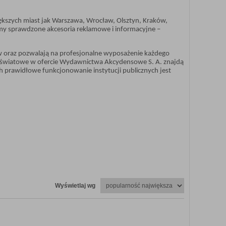
iększych miast jak Warszawa, Wrocław, Olsztyn, Kraków,
emy sprawdzone akcesoria reklamowe i informacyjne –
ów oraz pozwalają na profesjonalne wyposażenie każdego
 oświatowe w ofercie Wydawnictwa Akcydensowe S. A. znajdą
ch prawidłowe funkcjonowanie instytucji publicznych jest
Wyświetlaj wg