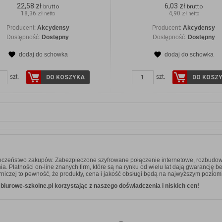
22,58 zł
6,03 zł
brutto
brutto
18,36 zł
4,90 zł
netto
netto
Producent:
Akcydensy
Producent:
Akcydensy
Dostępność:
Dostępny
Dostępność:
Dostępny
dodaj do schowka
dodaj do schowka
szt.
szt.
DO KOSZYKA
DO KOSZ
ieczeństwo zakupów. Zabezpieczone szyfrowane połączenie internetowe, rozbudow
 Płatności on-line znanych firm, które są na rynku od wielu lat dają gwarancję b
niczej to pewność, że produkty, cena i jakość obsługi będą na najwyższym poziom
iurowe-szkolne.pl korzystając z naszego doświadczenia i niskich cen!