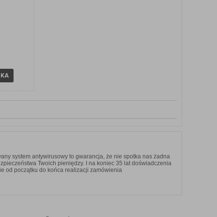
YKA
any system antywirusowy to gwarancja, że nie spotka nas żadna
ezpieczeństwa Twoich pieniędzy. I na koniec 35 lat doświadczenia
ie od początku do końca realizacji zamówienia