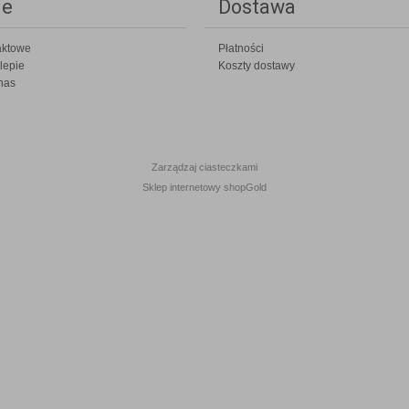
ie
Dostawa
aktowe
Płatności
lepie
Koszty dostawy
nas
Zarządzaj ciasteczkami
Sklep internetowy shopGold