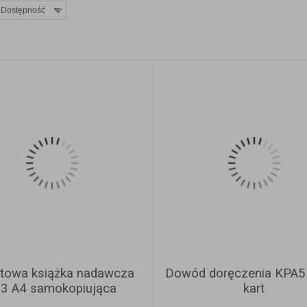
Dostępność
ZOBACZ SZCZEGÓŁY
ZOBACZ SZCZEGÓŁ
towa książka nadawcza
Dowód doręczenia KPA5
/3 A4 samokopiująca
kart