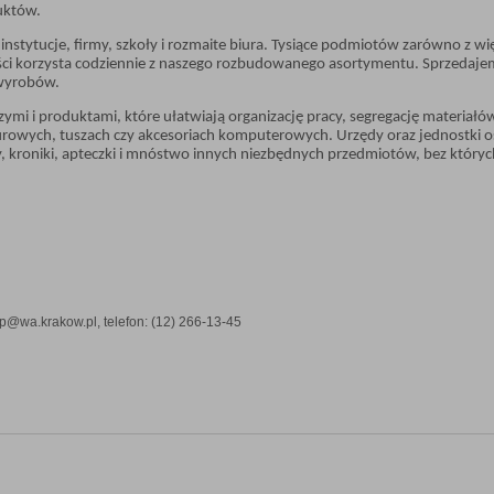
uktów.
instytucje, firmy, szkoły i rozmaite biura. Tysiące podmiotów zarówno z w
ości korzysta codziennie z naszego rozbudowanego asortymentu. Sprzedaj
h wyrobów.
mi i produktami, które ułatwiają organizację pracy, segregację materiał
iurowych, tuszach czy akcesoriach komputerowych. Urzędy oraz jednostki
ry, kroniki, apteczki i mnóstwo innych niezbędnych przedmiotów, bez który
ep@wa.krakow.pl, telefon: (12) 266-13-45