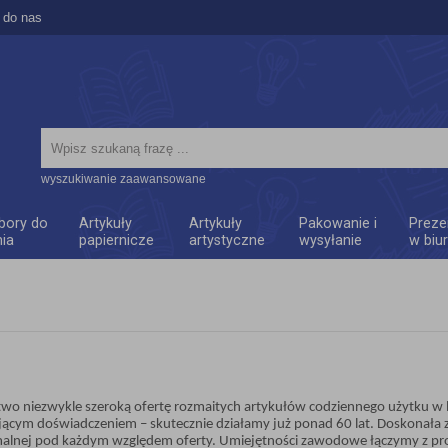
 do nas
wyszukiwanie zaawansowane
bory do
Artykuły
Artykuły
Pakowanie i
Preze
nia
papiernicze
artystyczne
wysyłanie
w biu
two niezwykle szeroką ofertę rozmaitych artykułów codziennego użytku 
jącym doświadczeniem – skutecznie działamy już ponad 60 lat. Doskonała
alnej pod każdym względem oferty. Umiejętności zawodowe łączymy z prof