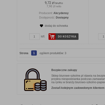
9,72 zł
brutto
7,90 zł
netto
Producent:
Akcydensy
Dostępność:
Dostępny
dodaj do schowka
szt.
DO KOSZYKA
1
Strona
ogółem produktów: 3
Bezpieczne zakupy
Sklep biurowe-szkolne.pl stawia na bezp
przykra niespodzianka podczas zamawiania.
na rynku w branży biurowo-szkolno-papier
Zostań kolejnym zadowolonym klientem b