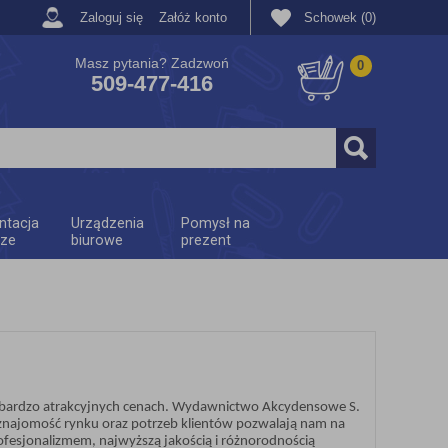
Zaloguj się
Załóż konto
Schowek (0)
Masz pytania? Zadzwoń
0
509-477-416
ntacja
Urządzenia
Pomysł na
rze
biurowe
prezent
w bardzo atrakcyjnych cenach. Wydawnictwo Akcydensowe S.
 znajomość rynku oraz potrzeb klientów pozwalają nam na
esjonalizmem, najwyższą jakością i różnorodnością