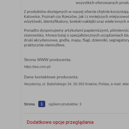
wszystkich oferowanych prod
Z produktów dostępnych w naszej ofercie chętnie korzystają 
Katowice, Poznań czy Rzeszów, jak i z mniejszych miejscow
wizytówki, identyfikatory, breloki naklejki oraz wiele innyc
Ponadto dysponujemy artykułami papierniczymi, piśmienniczy
stanowiska. Mowa tutaj o specjalistycznych urządzeniach b
druki akcydensowe, godła, mapy, flagi, dzienniki, segregato
praktycznie niemożliwe.
Strona WWW producenta:
https://wa.com.pl/
Dane kontaktowe producenta:
Akcydensy, ul. Babińskiego 34, 30-393 Kraków, Polska, e-mail: skl
1
Strona
ogółem produktów: 3
Dodatkowe opcje przeglądania