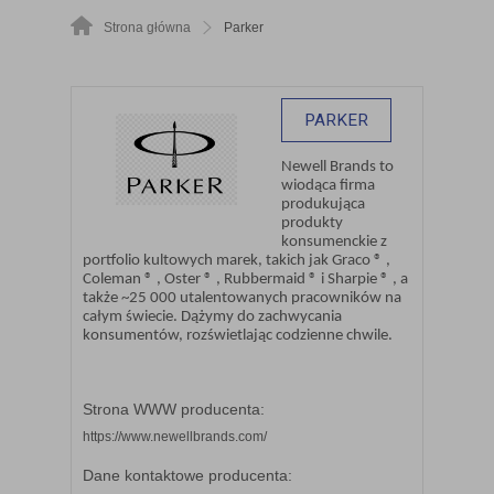
Strona główna
Parker
PARKER
Newell Brands to
wiodąca firma
produkująca
produkty
konsumenckie z
portfolio kultowych marek, takich jak Graco ® ,
Coleman ® , Oster ® , Rubbermaid ® i Sharpie ® , a
także ~25 000 utalentowanych pracowników na
całym świecie. Dążymy do zachwycania
konsumentów, rozświetlając codzienne chwile.
Strona WWW producenta:
https://www.newellbrands.com/
Dane kontaktowe producenta: