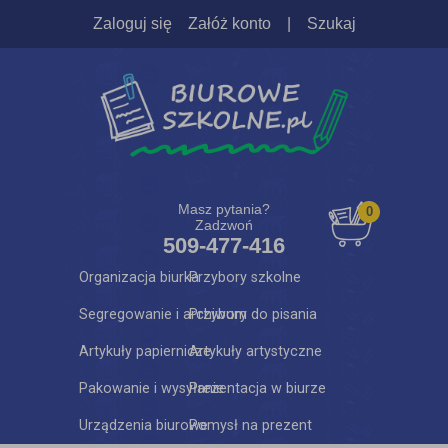
Zaloguj się
Załóż konto
|
Szukaj
Masz pytania?
0
Zadzwoń
509-477-416
Organizacja biurka
Przybory szkolne
Segregowanie i archiwum
Przybory do pisania
Artykuły papiernicze
Artykuły artystyczne
Pakowanie i wysyłanie
Prezentacja w biurze
Urządzenia biurowe
Pomysł na prezent