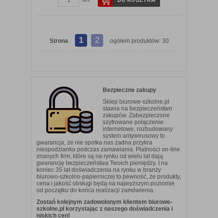
DO KOSZYKA
1
2
Strona
ogółem produktów: 30
Bezpieczne zakupy
Sklep biurowe-szkolne.pl
stawia na bezpieczeństwo
zakupów. Zabezpieczone
szyfrowane połączenie
internetowe, rozbudowany
system antywirusowy to
gwarancja, że nie spotka nas żadna przykra
niespodzianka podczas zamawiania. Płatności on-line
znanych firm, które są na rynku od wielu lat dają
gwarancję bezpieczeństwa Twoich pieniędzy. I na
koniec 35 lat doświadczenia na rynku w branży
biurowo-szkolno-papierniczej to pewność, że produkty,
cena i jakość obsługi będą na najwyższym poziomie
od początku do końca realizacji zamówienia
Zostań kolejnym zadowolonym klientem biurowe-
szkolne.pl korzystając z naszego doświadczenia i
niskich cen!