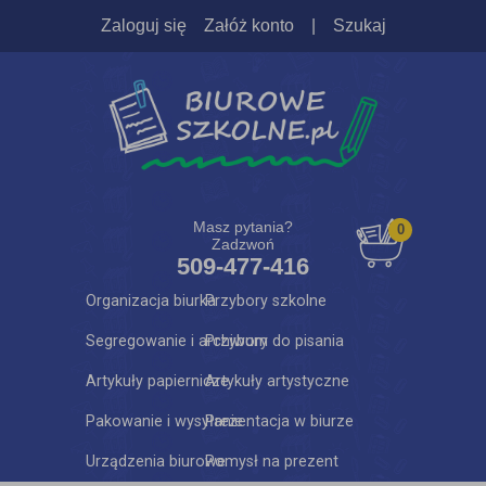
Zaloguj się
Załóż konto
|
Szukaj
Masz pytania?
0
Zadzwoń
509-477-416
Organizacja biurka
Przybory szkolne
Segregowanie i archiwum
Przybory do pisania
Artykuły papiernicze
Artykuły artystyczne
Pakowanie i wysyłanie
Prezentacja w biurze
Urządzenia biurowe
Pomysł na prezent