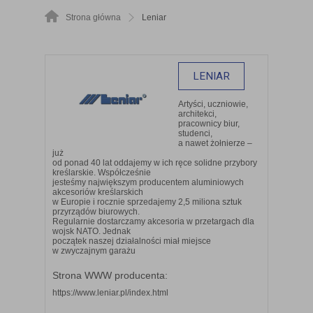
Strona główna
Leniar
LENIAR
Artyści, uczniowie,
architekci,
pracownicy biur,
studenci,
a nawet żołnierze –
już
od ponad 40 lat oddajemy w ich ręce solidne przybory
kreślarskie. Współcześnie
jesteśmy największym producentem aluminiowych
akcesoriów kreślarskich
w Europie i rocznie sprzedajemy 2,5 miliona sztuk
przyrządów biurowych.
Regularnie dostarczamy akcesoria w przetargach dla
wojsk NATO. Jednak
początek naszej działalności miał miejsce
w zwyczajnym garażu
Strona WWW producenta:
https://www.leniar.pl/index.html