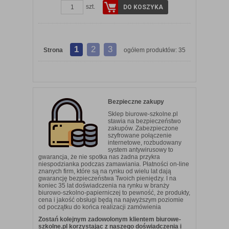
szt.
DO KOSZYKA
1
2
3
Strona
ogółem produktów: 35
Bezpieczne zakupy
Sklep biurowe-szkolne.pl
stawia na bezpieczeństwo
zakupów. Zabezpieczone
szyfrowane połączenie
internetowe, rozbudowany
system antywirusowy to
gwarancja, że nie spotka nas żadna przykra
niespodzianka podczas zamawiania. Płatności on-line
znanych firm, które są na rynku od wielu lat dają
gwarancję bezpieczeństwa Twoich pieniędzy. I na
koniec 35 lat doświadczenia na rynku w branży
biurowo-szkolno-papierniczej to pewność, że produkty,
cena i jakość obsługi będą na najwyższym poziomie
od początku do końca realizacji zamówienia
Zostań kolejnym zadowolonym klientem biurowe-
szkolne.pl korzystając z naszego doświadczenia i