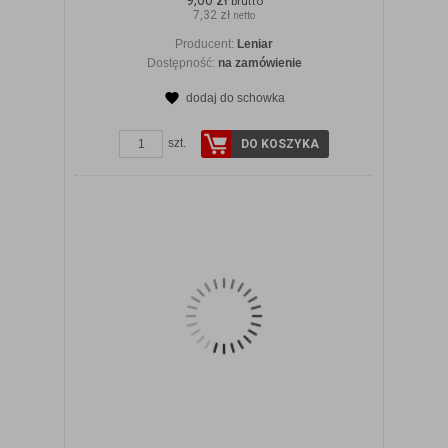
9,00 zł
brutto
7,32 zł
netto
Producent:
Leniar
Dostępność:
na zamówienie
dodaj do schowka
ZOBACZ SZCZEGÓŁY
szt.
DO KOSZYKA