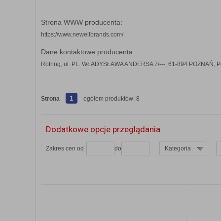
Strona WWW producenta:
https://www.newellbrands.com/
Dane kontaktowe producenta:
Rotring, ul. PL. WŁADYSŁAWA ANDERSA 7/---, 61-894 POZNAŃ, P
1
Strona
ogółem produktów: 8
Dodatkowe opcje przeglądania
Zakres cen od
do
Kategoria
ZOBACZ SZCZEGÓŁY