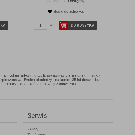
Dostępność:
Dostępny
dodaj do schowka
szt.
YKA
DO KOSZYKA
any system antywirusowy to gwarancja, że nie spotka nas żadna
ezpieczeństwa Twoich pieniędzy. I na koniec 35 lat doświadczenia
ie od początku do końca realizacji zamówienia
Serwis
Zwroty