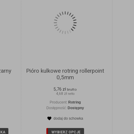
zarny
Pióro kulkowe rotring rollerpoint
0,5mm
5,76 zł
brutto
4,68 zł
netto
Producent:
Rotring
Dostępność:
Dostępny
dodaj do schowka
Y
ZOBACZ SZCZEGÓŁY
YKA
WYBIERZ OPCJE