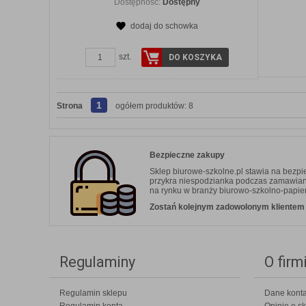
Dostępność:
Dostępny
dodaj do schowka
szt.
DO KOSZYKA
1
Strona
ogółem produktów: 8
Bezpieczne zakupy
Sklep biurowe-szkolne.pl stawia na bezp
przykra niespodzianka podczas zamawiania.
na rynku w branży biurowo-szkolno-papier
Zostań kolejnym zadowolonym klientem b
Regulaminy
O firm
Regulamin sklepu
Dane kont