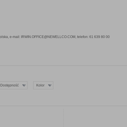
olska, e-mail: IRWIN.OFFICE@NEWELLCO.COM, telefon: 61 639 80 00
Dostępność
Kolor
ZOBACZ SZCZEGÓŁY
ZOBACZ SZCZEGÓŁ