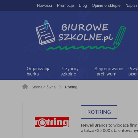
Nowości
Promocje
Blog
Opinie o sklepie
Napisz
Organizacja
Przybory
Segregowanie
Przy
biurka
szkolne
i archiwum
pisa
Strona główna
Rotring
ROTRING
Newell Brands to wiodąca firma
a także ~25 000 utalentowany