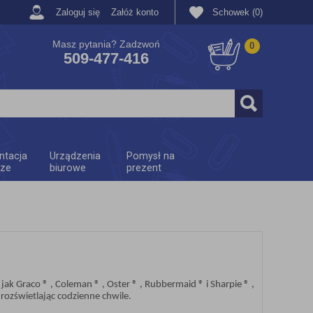
Zaloguj się
Załóż konto
Schowek (0)
Masz pytania? Zadzwoń
0
509-477-416
ntacja
Urządzenia
Pomysł na
rze
biurowe
prezent
k Graco ® , Coleman ® , Oster ® , Rubbermaid ® i Sharpie ® ,
ozświetlając codzienne chwile.