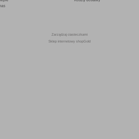
lepie
Koszty dostawy
nas
Zarządzaj ciasteczkami
Sklep internetowy shopGold