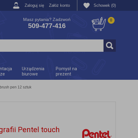
Zaloguj się
Załóż konto
Schowek (0)
Masz pytania? Zadzwoń
0
509-477-416
ntacja
Urządzenia
Pomysł na
rze
biurowe
prezent
 brush pen 12 sztuk
rafii Pentel touch