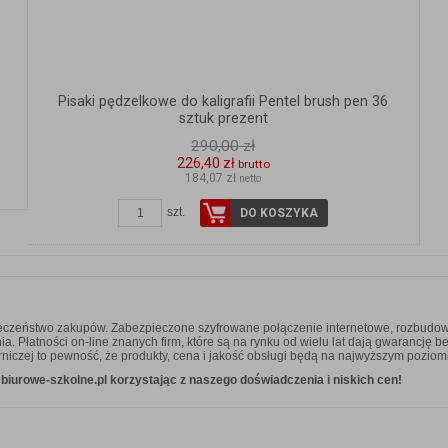
Pisaki pędzelkowe do kaligrafii Pentel brush pen 36
sztuk prezent
290,00 zł
226,40 zł
brutto
184,07 zł
netto
szt.
DO KOSZYKA
ieczeństwo zakupów. Zabezpieczone szyfrowane połączenie internetowe, rozbudow
 Płatności on-line znanych firm, które są na rynku od wielu lat dają gwarancję b
niczej to pewność, że produkty, cena i jakość obsługi będą na najwyższym poziom
iurowe-szkolne.pl korzystając z naszego doświadczenia i niskich cen!