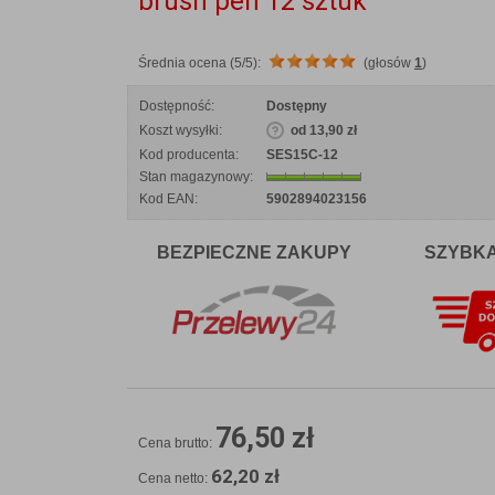
brush pen 12 sztuk
Średnia ocena (5/5):
(głosów
1
)
Dostępność:
Dostępny
Koszt wysyłki:
od 13,90 zł
Kod producenta:
SES15C-12
Stan magazynowy:
Kod EAN:
5902894023156
BEZPIECZNE ZAKUPY
SZYBK
76,50 zł
Cena brutto:
62,20 zł
Cena netto: