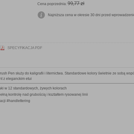
99,77 zł
Cena poprzednia:
Najniższa cena w okresie 30 dni przed wprowadzenie
SPECYFIKACJA PDF
h Pen służy do kaligrafii i liternictwa. Standardowe kolory świetnie ze sobą wsp
nt z eleganckim etui
saki w 12 standardowych, żywych kolorach
ną kontrolę nad grubością i kształtem rysowanej linii
acji #handlettering