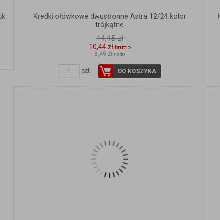
uk
Kredki ołówkowe dwustronne Astra 12/24 kolor
trójkątne
14,15 zł
10,44 zł
brutto
8,49 zł
netto
szt.
DO KOSZYKA