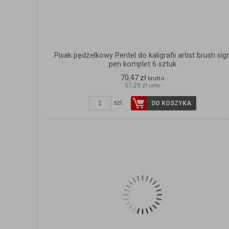
Pisak pędzelkowy Pentel do kaligrafii artist brush sig
pen komplet 6 sztuk
70,47 zł
brutto
57,29 zł
netto
szt.
DO KOSZYKA