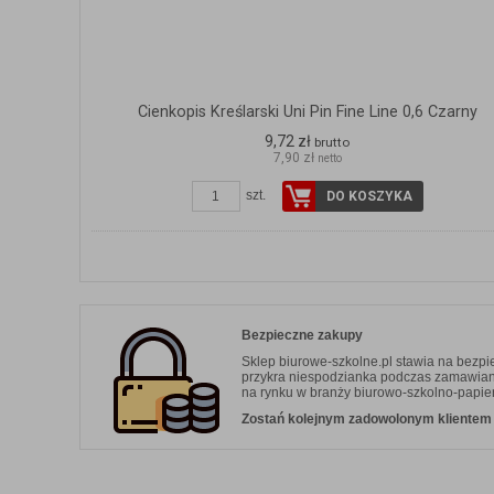
Cienkopis Kreślarski Uni Pin Fine Line 0,6 Czarny
9,72 zł
brutto
7,90 zł
netto
szt.
DO KOSZYKA
Bezpieczne zakupy
Sklep biurowe-szkolne.pl stawia na bezp
przykra niespodzianka podczas zamawiania.
na rynku w branży biurowo-szkolno-papier
Zostań kolejnym zadowolonym klientem b