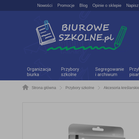
Nowości
Promocje
Blog
Opinie o sklepie
Napisz
Organizacja
Przybory
Segregowanie
Przy
biurka
szkolne
i archiwum
pisa
Strona główna
Przybory szkolne
Akcesoria kreślarski