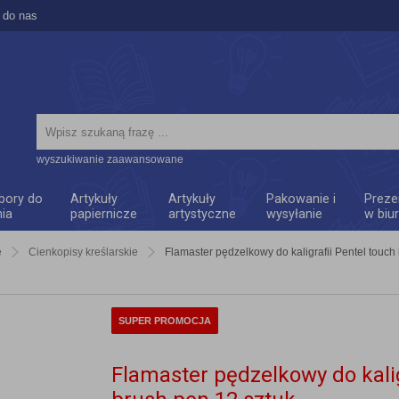
 do nas
wyszukiwanie zaawansowane
bory do
Artykuły
Artykuły
Pakowanie i
Preze
nia
papiernicze
artystyczne
wysyłanie
w biu
e
Cienkopisy kreślarskie
Flamaster pędzelkowy do kaligrafii Pentel touch
SUPER PROMOCJA
Flamaster pędzelkowy do kalig