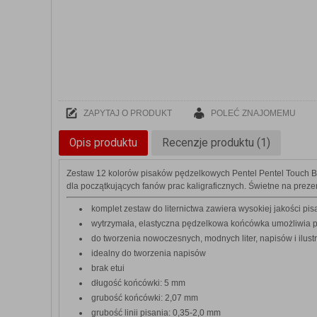
ZAPYTAJ O PRODUKT
POLEĆ ZNAJOMEMU
Opis produktu
Recenzje produktu (1)
Zestaw 12 kolorów pisaków pędzelkowych Pentel Pentel Touch Brus
dla początkujących fanów prac kaligraficznych. Świetne na preze
komplet zestaw do liternictwa zawiera wysokiej jakości pi
wytrzymała, elastyczna pędzelkowa końcówka umożliwia peł
do tworzenia nowoczesnych, modnych liter, napisów i ilustr
idealny do tworzenia napisów
brak etui
długość końcówki: 5 mm
grubość końcówki: 2,07 mm
grubość linii pisania: 0,35-2,0 mm