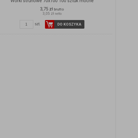
Worki strunowe 70x100 100 sztuk mocne
3,75 zł
brutto
3,05 zł
netto
szt.
DO KOSZYKA