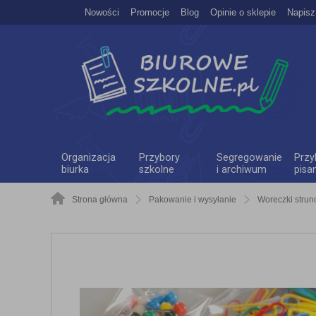
Nowości
Promocje
Blog
Opinie o sklepie
Napisz
Organizacja
Przybory
Segregowanie
Przy
biurka
szkolne
i archiwum
pisa
Strona główna
Pakowanie i wysyłanie
Woreczki stru