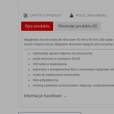
ZAPYTAJ O PRODUKT
POLEĆ ZNAJOMEMU
Opis produktu
Recenzje produktu (0)
Wyjątkowo mocne woreczki strunowe 40 mm x 60 mm 100 sztuk są
innych małych rzeczy. Wygodne strunowe zapięcie jest szczelne i
wytrzymały zgrzew odporny na zniszczenie
worki strunowe o rozmiarze 40x60
100 sztuk w opakowaniu
wykonany z transparentnej folii z czerwonym zapięciem s
oczko do zawieszania woreczków
folia antystatyczna
chronią zawartość przed brudem, wilgocią i uszkodzenia
Informacje handlowe