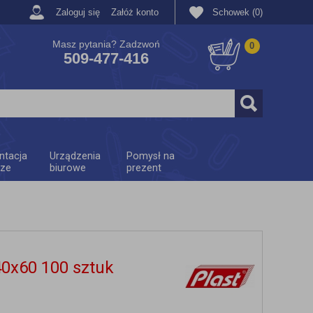
Zaloguj się
Załóż konto
Schowek (0)
Masz pytania? Zadzwoń
0
509-477-416
ntacja
Urządzenia
Pomysł na
rze
biurowe
prezent
40x60 100 sztuk