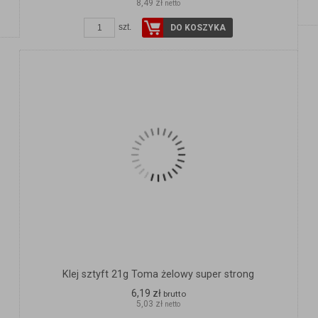
8,49 zł
netto
szt.
DO KOSZYKA
Klej sztyft 21g Toma żelowy super strong
6,19 zł
brutto
5,03 zł
netto