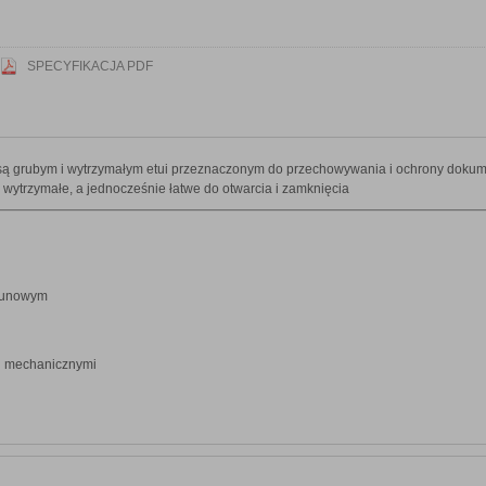
SPECYFIKACJA PDF
 grubym i wytrzymałym etui przeznaczonym do przechowywania i ochrony dokumen
 wytrzymałe, a jednocześnie łatwe do otwarcia i zamknięcia
trunowym
mi mechanicznymi