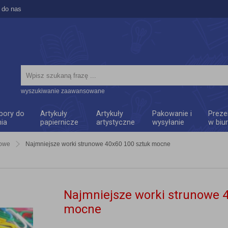
 do nas
wyszukiwanie zaawansowane
bory do
Artykuły
Artykuły
Pakowanie i
Preze
nia
papiernicze
artystyczne
wysyłanie
w biu
nowe
Najmniejsze worki strunowe 40x60 100 sztuk mocne
Najmniejsze worki strunowe 
mocne