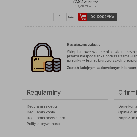
72,82 zł
brutto
59,20 zł
netto
szt.
DO KOSZYKA
Bezpieczne zakupy
Sklep biurowe-szkolne.pl stawia na bezp
przykra niespodzianka podczas zamawiania.
na rynku w branży biurowo-szkolno-papier
Zostań kolejnym zadowolonym klientem b
Regulaminy
O firm
Regulamin sklepu
Dane kont
Regulamin konta
Opinie o sk
Regulamin newslettera
Napisz do 
Polityka prywatności