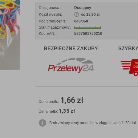
Dostępność:
Dostępny
Koszt wysyłki:
od 13,90 zł
Kod producenta:
040/060
Stan magazynowy:
Kod EAN:
5907501750210
BEZPIECZNE ZAKUPY
SZYBK
1,66 zł
Cena brutto:
1,35 zł
Cena netto:
Brak zmiany ceny produktu w ciągu ostatnich 30 dni