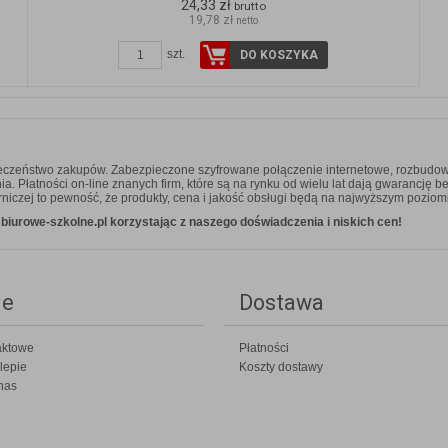
24,33 zł
brutto
19,78 zł
netto
szt.
DO KOSZYKA
ieczeństwo zakupów. Zabezpieczone szyfrowane połączenie internetowe, rozbudow
 Płatności on-line znanych firm, które są na rynku od wielu lat dają gwarancję b
niczej to pewność, że produkty, cena i jakość obsługi będą na najwyższym poziom
iurowe-szkolne.pl korzystając z naszego doświadczenia i niskich cen!
ie
Dostawa
aktowe
Płatności
lepie
Koszty dostawy
nas