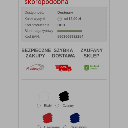
skóropodobna
Dostępność:
Dostępny
Koszt wysyłki:
od 13,90 zł
Kod producenta:
OBD
Stan magazynowy:
Kod EAN:
5903069982254
BEZPIECZNE
SZYBKA
ZAUFANY
ZAKUPY
DOSTAWA
SKLEP
Biały
Czarny
Czerwony
Granatowy