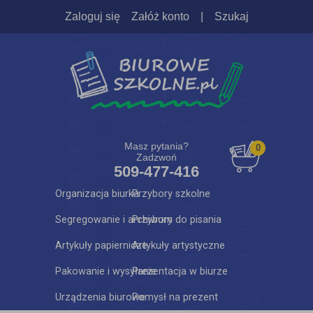
Zaloguj się
Załóż konto
|
Szukaj
Masz pytania?
0
Zadzwoń
509-477-416
Organizacja biurka
Przybory szkolne
Segregowanie i archiwum
Przybory do pisania
Artykuły papiernicze
Artykuły artystyczne
Pakowanie i wysyłanie
Prezentacja w biurze
Urządzenia biurowe
Pomysł na prezent