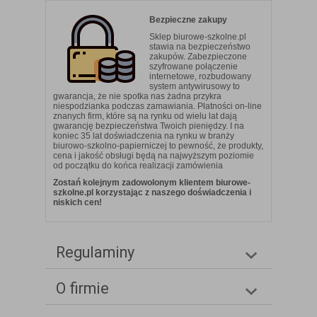
Bezpieczne zakupy
Sklep biurowe-szkolne.pl
stawia na bezpieczeństwo
zakupów. Zabezpieczone
szyfrowane połączenie
internetowe, rozbudowany
system antywirusowy to
gwarancja, że nie spotka nas żadna przykra
niespodzianka podczas zamawiania. Płatności on-line
znanych firm, które są na rynku od wielu lat dają
gwarancję bezpieczeństwa Twoich pieniędzy. I na
koniec 35 lat doświadczenia na rynku w branży
biurowo-szkolno-papierniczej to pewność, że produkty,
cena i jakość obsługi będą na najwyższym poziomie
od początku do końca realizacji zamówienia
Zostań kolejnym zadowolonym klientem biurowe-
szkolne.pl korzystając z naszego doświadczenia i
niskich cen!
Regulaminy
O firmie