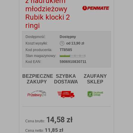
z nadrukiem
młodzieżowy
Rubik klocki 2
ringi
Dostępność:
Dostępny
Koszt wysyłki:
od 13,90 zł
Kod producenta:
TT8585
Stan magazynowy:
Kod EAN:
5906910830711
BEZPIECZNE
SZYBKA
ZAUFANY
ZAKUPY
DOSTAWA
SKLEP
14,58 zł
Cena brutto:
11,85 zł
Cena netto: