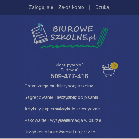
Zaloguj się
Załóż konto
|
Szukaj
Masz pytania?
0
Zadzwoń
509-477-416
Organizacja biurka
Przybory szkolne
Segregowanie i archiwum
Przybory do pisania
Artykuły papiernicze
Artykuły artystyczne
Pakowanie i wysyłanie
Prezentacja w biurze
Urządzenia biurowe
Pomysł na prezent