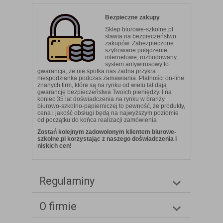
Bezpieczne zakupy
Sklep biurowe-szkolne.pl
stawia na bezpieczeństwo
zakupów. Zabezpieczone
szyfrowane połączenie
internetowe, rozbudowany
system antywirusowy to
gwarancja, że nie spotka nas żadna przykra
niespodzianka podczas zamawiania. Płatności on-line
znanych firm, które są na rynku od wielu lat dają
gwarancję bezpieczeństwa Twoich pieniędzy. I na
koniec 35 lat doświadczenia na rynku w branży
biurowo-szkolno-papierniczej to pewność, że produkty,
cena i jakość obsługi będą na najwyższym poziomie
od początku do końca realizacji zamówienia
Zostań kolejnym zadowolonym klientem biurowe-
szkolne.pl korzystając z naszego doświadczenia i
niskich cen!
Regulaminy
O firmie