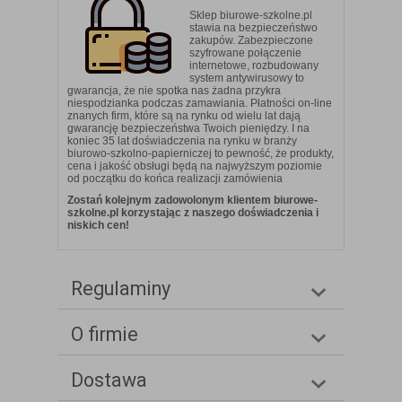
Sklep biurowe-szkolne.pl
stawia na bezpieczeństwo
zakupów. Zabezpieczone
szyfrowane połączenie
internetowe, rozbudowany
system antywirusowy to
gwarancja, że nie spotka nas żadna przykra
niespodzianka podczas zamawiania. Płatności on-line
znanych firm, które są na rynku od wielu lat dają
gwarancję bezpieczeństwa Twoich pieniędzy. I na
koniec 35 lat doświadczenia na rynku w branży
biurowo-szkolno-papierniczej to pewność, że produkty,
cena i jakość obsługi będą na najwyższym poziomie
od początku do końca realizacji zamówienia
Zostań kolejnym zadowolonym klientem biurowe-
szkolne.pl korzystając z naszego doświadczenia i
niskich cen!
Regulaminy
O firmie
Dostawa