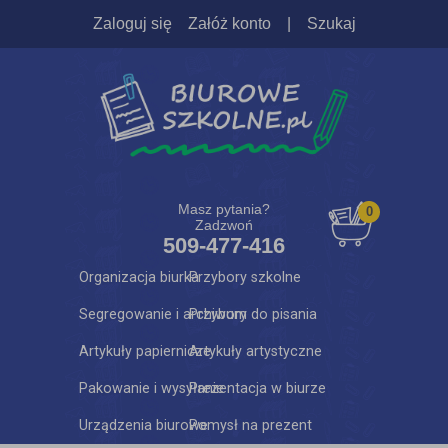
Zaloguj się
Załóż konto
|
Szukaj
Masz pytania?
0
Zadzwoń
509-477-416
Organizacja biurka
Przybory szkolne
Segregowanie i archiwum
Przybory do pisania
Artykuły papiernicze
Artykuły artystyczne
Pakowanie i wysyłanie
Prezentacja w biurze
Urządzenia biurowe
Pomysł na prezent