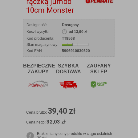
rączką jumbo
10cm Monster
Dostępność:
Dostępny
Koszt wysyłki:
od 13,90 zł
Kod producenta:
TT8568
Stan magazynowy:
Kod EAN:
5906910830520
BEZPIECZNE
SZYBKA
ZAUFANY
ZAKUPY
DOSTAWA
SKLEP
39,40 zł
Cena brutto:
32,03 zł
Cena netto:
Brak zmiany ceny produktu w ciągu ostatnich