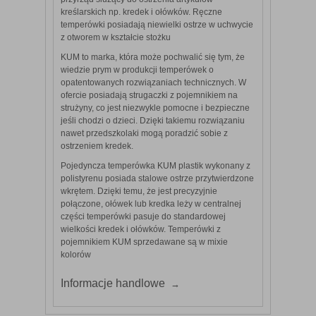
kreślarskich np. kredek i ołówków. Ręczne
temperówki posiadają niewielki ostrze w uchwycie
z otworem w kształcie stożku
KUM to marka, która może pochwalić się tym, że
wiedzie prym w produkcji temperówek o
opatentowanych rozwiązaniach technicznych. W
ofercie posiadają strugaczki z pojemnikiem na
strużyny, co jest niezwykle pomocne i bezpieczne
jeśli chodzi o dzieci. Dzięki takiemu rozwiązaniu
nawet przedszkolaki mogą poradzić sobie z
ostrzeniem kredek.
Pojedyncza temperówka KUM plastik wykonany z
polistyrenu posiada stalowe ostrze przytwierdzone
wkrętem. Dzięki temu, że jest precyzyjnie
połączone, ołówek lub kredka leży w centralnej
części temperówki pasuje do standardowej
wielkości kredek i ołówków. Temperówki z
pojemnikiem KUM sprzedawane są w mixie
kolorów
Informacje handlowe