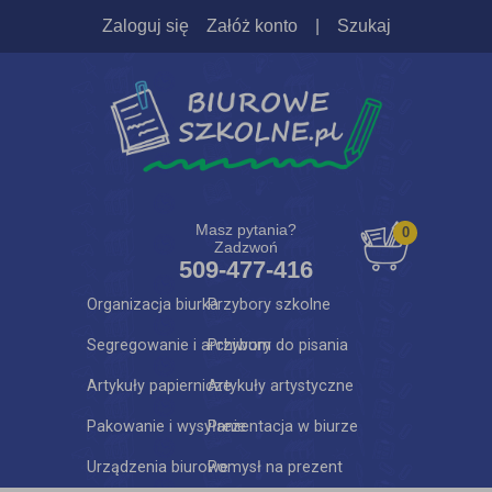
Zaloguj się
Załóż konto
|
Szukaj
Masz pytania?
0
Zadzwoń
509-477-416
Organizacja biurka
Przybory szkolne
Segregowanie i archiwum
Przybory do pisania
Artykuły papiernicze
Artykuły artystyczne
Pakowanie i wysyłanie
Prezentacja w biurze
Urządzenia biurowe
Pomysł na prezent