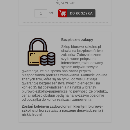
70,74 zł
netto
szt.
DO KOSZYKA
Bezpieczne zakupy
Sklep biurowe-szkolne.pl
stawia na bezpieczeństwo
zakupów. Zabezpieczone
szyfrowane połączenie
internetowe, rozbudowany
system antywirusowy to
gwarancja, że nie spotka nas żadna przykra
niespodzianka podczas zamawiania. Płatności on-line
znanych firm, które są na rynku od wielu lat dają
gwarancję bezpieczeństwa Twoich pieniędzy. I na
koniec 35 lat doświadczenia na rynku w branży
biurowo-szkolno-papierniczej to pewność, że produkty,
cena i jakość obsługi będą na najwyższym poziomie
od początku do końca realizacji zamówienia
Zostań kolejnym zadowolonym klientem biurowe-
szkolne.pl korzystając z naszego doświadczenia i
niskich cen!