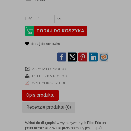
30 dni
Ilość:
szt.
DODAJ DO KOSZYKA
dodaj do schowka
ZAPYTAJ O PRODUKT
POLEĆ ZNAJOMEMU
SPECYFIKACJA PDF
Opis produktu
Recenzje produktu (0)
Wkład do długopisów wymazywalnych Pilot Frixion
point niebieski 3 sztuki przeznaczony jest do piór