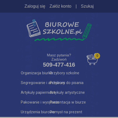
Zaloguj się
Załóż konto
|
Szukaj
Masz pytania?
0
Zadzwoń
509-477-416
Organizacja biurka
Przybory szkolne
Segregowanie i archiwum
Przybory do pisania
Artykuły papiernicze
Artykuły artystyczne
Pakowanie i wysyłanie
Prezentacja w biurze
Urządzenia biurowe
Pomysł na prezent