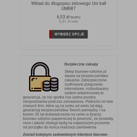
Wkład do długopisu żelowego Uni ball
UMR87
6,53 zł
brutto
5,31 zł
netto
WYBIERZ OPCJE
Bezpieczne zakupy
Sklep biurowe-szkolne.pl
stawia na bezpieczeństwo
zakupów. Zabezpieczone
szyfrowane połączenie
internetowe, rozbudowany
system antywirusowy to
gwarancja, że nie spotka nas żadna przykra
niespodzianka podczas zamawiania. Płatności on-line
znanych firm, które są na rynku od wielu lat dają
gwarancję bezpieczeństwa Twoich pieniędzy. I na
koniec 35 lat doświadczenia na rynku w branży
biurowo-szkolno-papierniczej to pewność, że produkty,
cena i jakość obsługi będą na najwyższym poziomie
od początku do końca realizacji zamówienia
Zostań kolejnym zadowolonym klientem biurowe-