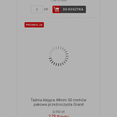
1,68 zł
netto
szt.
DO KOSZYKA
PROMOCJA
Taśma klejąca 48mm 50 metrów
pakowa przeźroczysta Grand
2,90 zł
2,29 zł
brutto