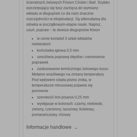
ścieralnych żelowych Frixion Clicker i Ball. Szybko
wyczerpujący się tusz zachęca do wymiany
wkładu w długopisie co da nam znaczne
oszczędności w eksploatacji. Są alternatywą dla
ołówka w początkowym etapie nauki. Napisz,
usuń, popraw – to dewiza długopisów frixion
w cenie komplet 3 sztuk wkładów
niebieskich
końcówka igłowa 0,5 mm
umożliwia poprawę błędów i naniesienie
poprawek
zastosowanie termicznego żelowego tuszu
Metamo wrażliwego na zmiany temperatury.
Pod wpływem ciepła pismo znika, w
temperaturze minusowej pojawia się
ponownie
szerokość linii pisania 0,25 mm
występuje w kolorach: czarny, niebieski,
zielony, czerwony, lazurowy, fioletowy,
pomarańczowy, różowy
Informacje handlowe