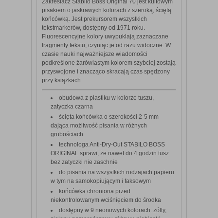
Zakreślacz Stabilo Boss Original 70 jest kultowym
pisakiem o jaskrawych kolorach z szeroką, ściętą
końcówką. Jest prekursorem wszystkich
tekstmarkerów, dostępny od 1971 roku.
Fluorescencyjne kolory uwypuklają zaznaczane
fragmenty tekstu, czyniąc je od razu widoczne. W
czasie nauki najważniejsze wiadomości
podkreślone żarówiastym kolorem szybciej zostają
przyswojone i znacząco skracają czas spędzony
przy książkach
obudowa z plastiku w kolorze tuszu,
zatyczka czarna
ścięta końcówka o szerokości 2-5 mm
dająca możliwość pisania w różnych
grubościach
technologa Anti-Dry-Out STABILO BOSS
ORIGINAL sprawi, że nawet do 4 godzin tusz
bez zatyczki nie zaschnie
do pisania na wszystkich rodzajach papieru
w tym na samokopiującym i faksowym
końcówka chroniona przed
niekontrolowanym wciśnięciem do środka
dostępny w 9 neonowych kolorach: żółty,