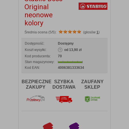
Original
neonowe
kolory
Średnia ocena (5/5):
(głosów
1
)
Dostępność:
Dostępny
Koszt wysyłki:
od 13,90 zł
Kod producenta:
70
Stan magazynowy:
Kod EAN:
4006381333634
BEZPIECZNE
SZYBKA
ZAUFANY
ZAKUPY
DOSTAWA
SKLEP