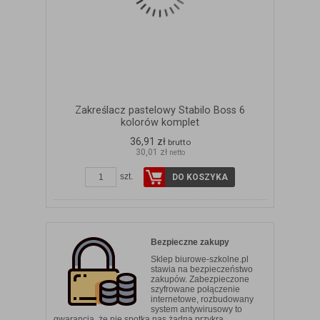
Zakreślacz pastelowy Stabilo Boss 6
kolorów komplet
36,91 zł
brutto
30,01 zł
netto
szt.
DO KOSZYKA
Bezpieczne zakupy
Sklep biurowe-szkolne.pl
stawia na bezpieczeństwo
zakupów. Zabezpieczone
szyfrowane połączenie
internetowe, rozbudowany
system antywirusowy to
gwarancja, że nie spotka nas żadna przykra