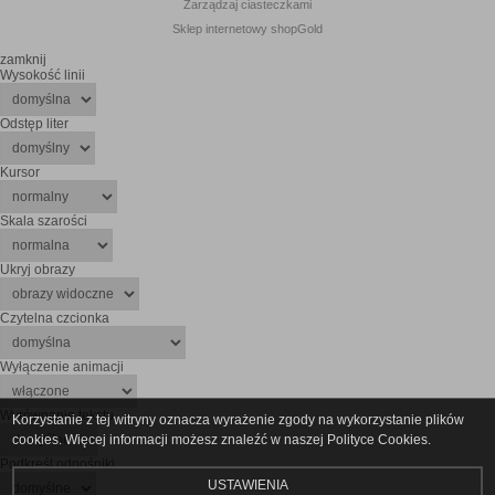
Zarządzaj ciasteczkami
Sklep internetowy shopGold
zamknij
Wysokość linii
Odstęp liter
Kursor
Skala szarości
Ukryj obrazy
Czytelna czcionka
Wyłączenie animacji
Wyrównanie tekstu
Korzystanie z tej witryny oznacza wyrażenie zgody na wykorzystanie plików
cookies. Więcej informacji możesz znaleźć w naszej Polityce Cookies.
Podkreśl odnośniki
USTAWIENIA