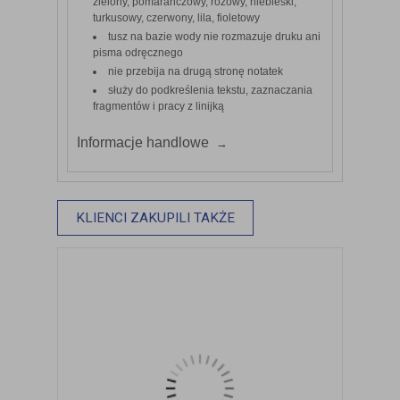
zielony, pomarańczowy, różowy, niebieski,
turkusowy, czerwony, lila, fioletowy
tusz na bazie wody nie rozmazuje druku ani
pisma odręcznego
nie przebija na drugą stronę notatek
służy do podkreślenia tekstu, zaznaczania
fragmentów i pracy z linijką
Informacje handlowe
KLIENCI ZAKUPILI TAKŻE