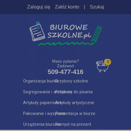
Zaloguj się
Załóż konto
|
Szukaj
Masz pytania?
0
Zadzwoń
509-477-416
Organizacja biurka
Przybory szkolne
Segregowanie i archiwum
Przybory do pisania
Artykuły papiernicze
Artykuły artystyczne
Pakowanie i wysyłanie
Prezentacja w biurze
Urządzenia biurowe
Pomysł na prezent