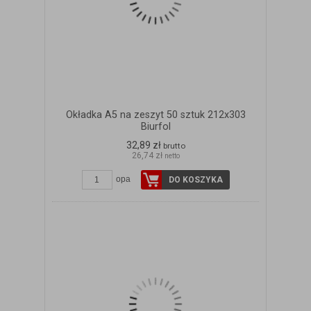
Okładka A5 na zeszyt 50 sztuk 212x303
Biurfol
32,89 zł
brutto
26,74 zł
netto
opa
DO KOSZYKA