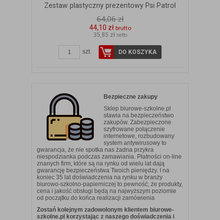
Zestaw plastyczny prezentowy Psi Patrol
64,06 zł
44,10 zł
brutto
35,85 zł
netto
szt.
DO KOSZYKA
Bezpieczne zakupy
Sklep biurowe-szkolne.pl
stawia na bezpieczeństwo
zakupów. Zabezpieczone
szyfrowane połączenie
internetowe, rozbudowany
system antywirusowy to
gwarancja, że nie spotka nas żadna przykra
niespodzianka podczas zamawiania. Płatności on-line
znanych firm, które są na rynku od wielu lat dają
gwarancję bezpieczeństwa Twoich pieniędzy. I na
koniec 35 lat doświadczenia na rynku w branży
biurowo-szkolno-papierniczej to pewność, że produkty,
cena i jakość obsługi będą na najwyższym poziomie
od początku do końca realizacji zamówienia
Zostań kolejnym zadowolonym klientem biurowe-
szkolne.pl korzystając z naszego doświadczenia i