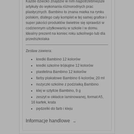
Każde dziecko znajdzie w nim najpotrzebniejsze
artykuły do wykonania różnorodnych prac
plastycznych. Bambino to znana marka na rynku
polskim, dlatego cały komplet w tej samej grafice i
super jakości produktów świetnie się sprawdzi w
codziennym użytkowaniu w szkole i w domu.
Idealny prezent na koniec roku szkolnego lub dla
przedszkolaka
Zestaw zawiera:
kredki Bambino 12 kolorów
kredki szkolne trójkątne 12 kolorów
plastelina Bambino 12 kolorów
farby plakatowe Bambino 6 kolorów, 20 ml
nożyczki szkolne z podziałką Bambino
klej w sztyfcie Bambino, 9 g
zeszyt w okładce laminowanej, format A5,
16 kartek, krata
pędzelki do farb i kleju
Informacje handlowe