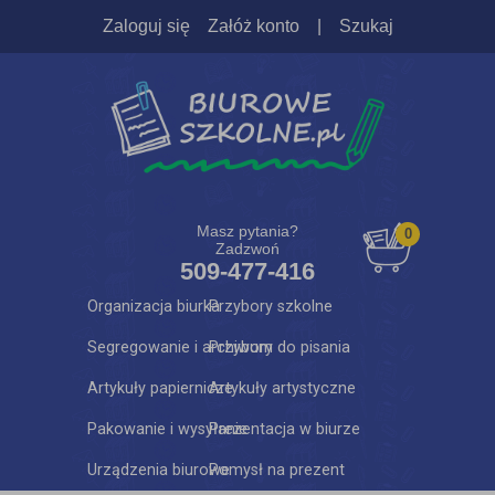
Zaloguj się
Załóż konto
|
Szukaj
Masz pytania?
0
Zadzwoń
509-477-416
Organizacja biurka
Przybory szkolne
Segregowanie i archiwum
Przybory do pisania
Artykuły papiernicze
Artykuły artystyczne
Pakowanie i wysyłanie
Prezentacja w biurze
Urządzenia biurowe
Pomysł na prezent