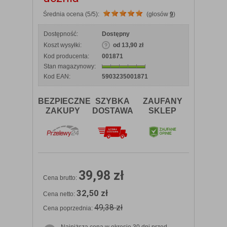
Średnia ocena (5/5):
(głosów
9
)
Dostępność:
Dostępny
Koszt wysyłki:
od 13,90 zł
Kod producenta:
001871
Stan magazynowy:
Kod EAN:
5903235001871
BEZPIECZNE
SZYBKA
ZAUFANY
ZAKUPY
DOSTAWA
SKLEP
39,98 zł
Cena brutto:
32,50 zł
Cena netto:
49,38 zł
Cena poprzednia: