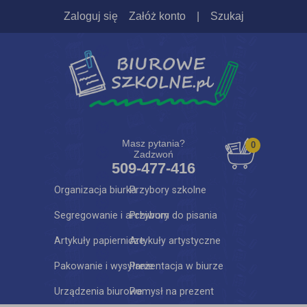
Zaloguj się
Załóż konto
|
Szukaj
Masz pytania?
0
Zadzwoń
509-477-416
Organizacja biurka
Przybory szkolne
Segregowanie i archiwum
Przybory do pisania
Artykuły papiernicze
Artykuły artystyczne
Pakowanie i wysyłanie
Prezentacja w biurze
Urządzenia biurowe
Pomysł na prezent