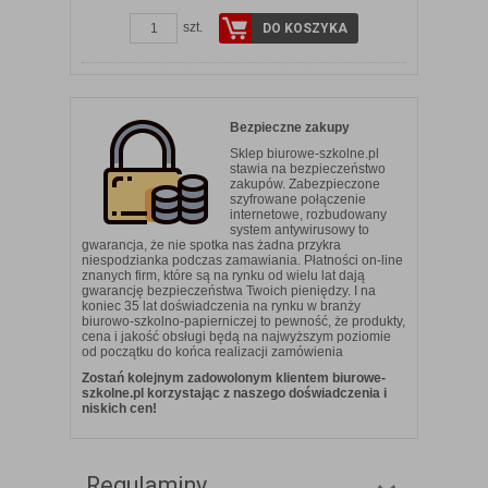
szt.
DO KOSZYKA
Bezpieczne zakupy
Sklep biurowe-szkolne.pl
stawia na bezpieczeństwo
zakupów. Zabezpieczone
szyfrowane połączenie
internetowe, rozbudowany
system antywirusowy to
gwarancja, że nie spotka nas żadna przykra
niespodzianka podczas zamawiania. Płatności on-line
znanych firm, które są na rynku od wielu lat dają
gwarancję bezpieczeństwa Twoich pieniędzy. I na
koniec 35 lat doświadczenia na rynku w branży
biurowo-szkolno-papierniczej to pewność, że produkty,
cena i jakość obsługi będą na najwyższym poziomie
od początku do końca realizacji zamówienia
Zostań kolejnym zadowolonym klientem biurowe-
szkolne.pl korzystając z naszego doświadczenia i
niskich cen!
Regulaminy