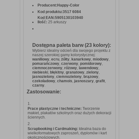
Producent:
Happy-Color
Kod produktu:
3517 6084
Kod EAN:
5905130103940
Ilość:
25 arkuszy
Dostępna paleta barw (23 kolory):
Wybierz idealny odcień dla swojego projektu z
naszej szerokiej gamy kolorystycznej:
waniliowy
,
ecru
,
żółty
,
kanarkowy
,
miodowy
,
pomarańczowy
,
czerwony
,
pomidorowy
,
ciemnoczerwony
,
różowy
,
lawendowy
,
niebieski
,
błękitny
,
granatowy
,
zielony
,
jasnozielony
,
ciemnozielony
,
brązowy
,
czekoladowy
,
chamois
,
jasnoszary
,
grafit
,
czarny
.
Zastosowanie:
Prace plastyczne i techniczne:
Tworzenie
makiet, plakatów szkolnych oraz dużych dekoracji
ściennych.
Scrapbooking i Cardmaking:
Idealna baza do
wielkoformatowych zaproszeń, dyplomów i kart
okolicznościowych.