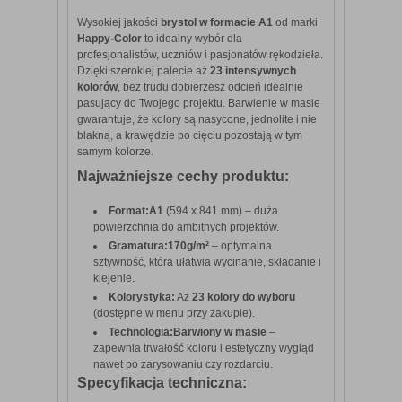
Wysokiej jakości
brystol w formacie A1
od marki
Happy-Color
to idealny wybór dla
profesjonalistów, uczniów i pasjonatów rękodzieła.
Dzięki szerokiej palecie aż
23 intensywnych
kolorów
, bez trudu dobierzesz odcień idealnie
pasujący do Twojego projektu. Barwienie w masie
gwarantuje, że kolory są nasycone, jednolite i nie
blakną, a krawędzie po cięciu pozostają w tym
samym kolorze.
Najważniejsze cechy produktu:
Format:
A1
(594 x 841 mm) – duża
powierzchnia do ambitnych projektów.
Gramatura:
170g/m²
– optymalna
sztywność, która ułatwia wycinanie, składanie i
klejenie.
Kolorystyka:
Aż
23 kolory do wyboru
(dostępne w menu przy zakupie).
Technologia:
Barwiony w masie
–
zapewnia trwałość koloru i estetyczny wygląd
nawet po zarysowaniu czy rozdarciu.
Specyfikacja techniczna: