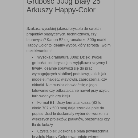
Grubość 300g Biały 25
Arkuszy Happy-Color
Szukasz wysokiej jakości brystolu do swoich
projektów plastycznych, technicznych, czy
biurowych? Karton B2 o gramaturze 300g marki
Happy Color to idealny wybór, który sprosta Twoim
oczekiwaniom!
Wysoka gramatura 300g: Dzięki swojej
grubości, ten brystol jest wyjątkowo sztywny i
trwały. Idealnie sprawdzi się do prac
wymagających stabilnej podstawy, takich jak
modele, makiety, wizytówki, zaproszenia, czy
okładki. Nie musisz obawiać się o jego
falowanie czy odkształcanie nawet przy użyciu
farb wodnych czy kleju.
Format B1: Duży format arkusza (B2 to
około 707 x 500 mm) daje szerokie pole do
popisu. Jest to doskonały wybór do tworzenia
większych projektów, plakatów, prezentacji czy
tła do kolaży.
Czysta biel: Doskonale biała powierzchnia
brystolu Happy Color gwarantuje wierne