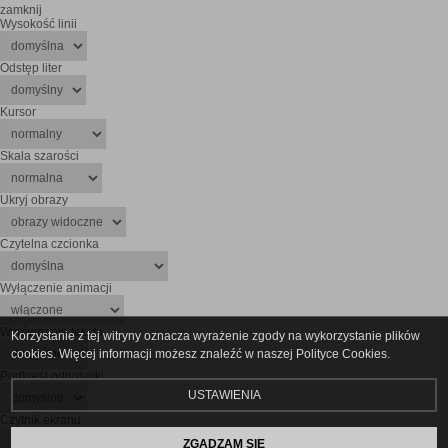
zamknij
Wysokość linii
Odstęp liter
Kursor
Skala szarości
Ukryj obrazy
Czytelna czcionka
Wyłączenie animacji
Wyrównanie tekstu
Korzystanie z tej witryny oznacza wyrażenie zgody na wykorzystanie plików
cookies. Więcej informacji możesz znaleźć w naszej Polityce Cookies.
Podkreśl odnośniki
USTAWIENIA
Czytnik ekranu
ZGADZAM SIĘ