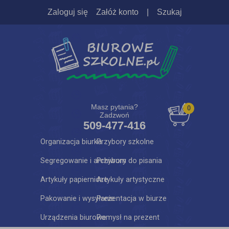
Zaloguj się
Załóż konto
|
Szukaj
Masz pytania?
0
Zadzwoń
509-477-416
Organizacja biurka
Przybory szkolne
Segregowanie i archiwum
Przybory do pisania
Artykuły papiernicze
Artykuły artystyczne
Pakowanie i wysyłanie
Prezentacja w biurze
Urządzenia biurowe
Pomysł na prezent