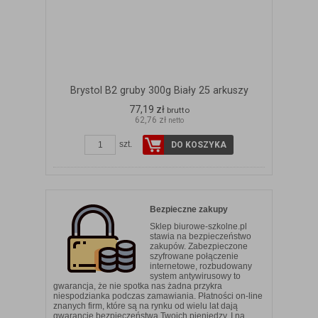
Brystol B2 gruby 300g Biały 25 arkuszy
77,19 zł
brutto
62,76 zł
netto
szt.
DO KOSZYKA
Bezpieczne zakupy
Sklep biurowe-szkolne.pl
stawia na bezpieczeństwo
zakupów. Zabezpieczone
szyfrowane połączenie
internetowe, rozbudowany
system antywirusowy to
gwarancja, że nie spotka nas żadna przykra
niespodzianka podczas zamawiania. Płatności on-line
znanych firm, które są na rynku od wielu lat dają
gwarancję bezpieczeństwa Twoich pieniędzy. I na