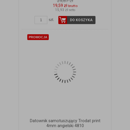
25,67 zł
19,59 zł
brutto
15,93 zł
netto
szt.
DO KOSZYKA
PROMOCJA
Datownik samotuszujący Trodat print
4mm angielski 4810