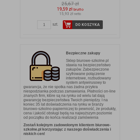
25,67 zł
19,59 zł
brutto
15,93 zł
netto
szt.
DO KOSZYKA
Bezpieczne zakupy
Sklep biurowe-szkolne.pl
stawia na bezpieczeństwo
zakupów. Zabezpieczone
szyfrowane połączenie
internetowe, rozbudowany
system antywirusowy to
gwarancja, że nie spotka nas żadna przykra
niespodzianka podczas zamawiania. Płatności on-line
znanych firm, które są na rynku od wielu lat dają
gwarancję bezpieczeństwa Twoich pieniędzy. I na
koniec 35 lat doświadczenia na rynku w branży
biurowo-szkolno-papierniczej to pewność, że produkty,
cena i jakość obsługi będą na najwyższym poziomie
od początku do końca realizacji zamówienia
Zostań kolejnym zadowolonym klientem biurowe-
szkolne.pl korzystając z naszego doświadczenia i
niskich cen!