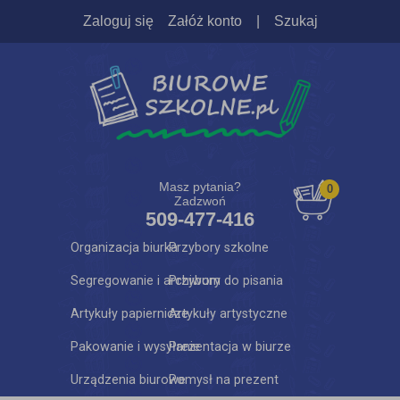
Zaloguj się
Załóż konto
|
Szukaj
Masz pytania?
0
Zadzwoń
509-477-416
Organizacja biurka
Przybory szkolne
Segregowanie i archiwum
Przybory do pisania
Artykuły papiernicze
Artykuły artystyczne
Pakowanie i wysyłanie
Prezentacja w biurze
Urządzenia biurowe
Pomysł na prezent