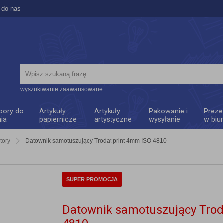
 do nas
wyszukiwanie zaawansowane
bory do
Artykuły
Artykuły
Pakowanie i
Preze
nia
papiernicze
artystyczne
wysyłanie
w biu
tory
Datownik samotuszujący Trodat print 4mm ISO 4810
SUPER PROMOCJA
Datownik samotuszujący Trod