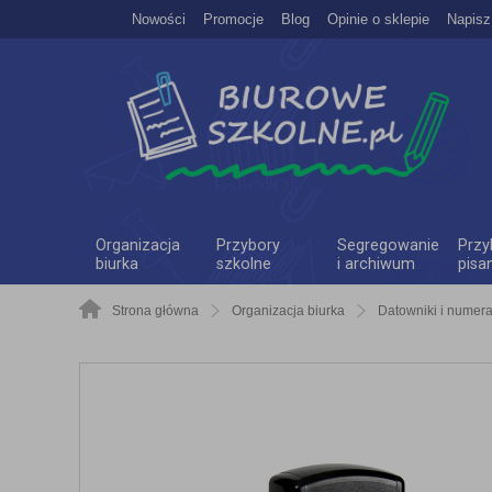
Nowości
Promocje
Blog
Opinie o sklepie
Napisz
Organizacja
Przybory
Segregowanie
Przy
biurka
szkolne
i archiwum
pisa
Strona główna
Organizacja biurka
Datowniki i numera