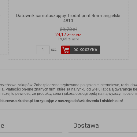
0
Datownik samotuszujący Trodat print 4mm angielski
4810
29,73 zł
24,17 zł
brutto
19,65 zł
netto
szt.
DO KOSZYKA
ieczeństwo zakupów. Zabezpieczone szyfrowane połączenie internetowe, rozbudow
 Płatności on-line znanych firm, które są na rynku od wielu lat dają gwarancję b
niczej to pewność, że produkty, cena i jakość obsługi będą na najwyższym poziom
iurowe-szkolne.pl korzystając z naszego doświadczenia i niskich cen!
ie
Dostawa