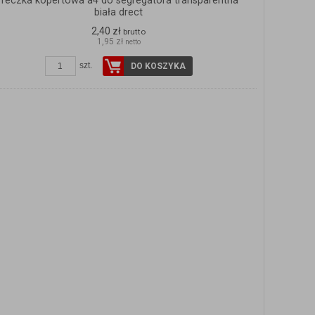
Teczka kopertowa a4 do segregatora transparentna
biała drect
2,40 zł
brutto
1,95 zł
netto
szt.
DO KOSZYKA