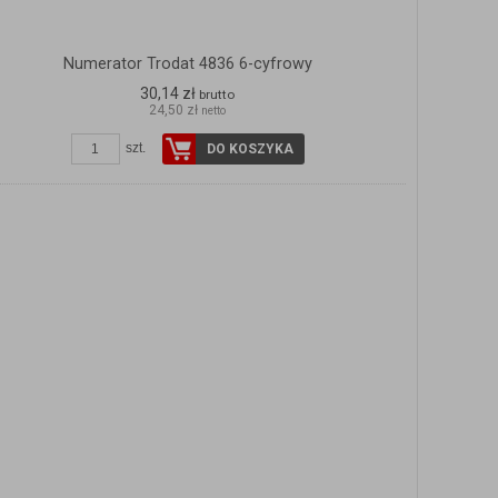
Numerator Trodat 4836 6-cyfrowy
30,14 zł
brutto
24,50 zł
netto
szt.
DO KOSZYKA