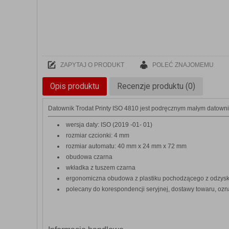
ZAPYTAJ O PRODUKT
POLEĆ ZNAJOMEMU
Opis produktu
Recenzje produktu (0)
Datownik Trodat Printy ISO 4810 jest podręcznym małym datowni
wersja daty: ISO (2019 -01- 01)
rozmiar czcionki: 4 mm
rozmiar automatu: 40 mm x 24 mm x 72 mm
obudowa czarna
wkładka z tuszem czarna
ergonomiczna obudowa z plastiku pochodzącego z odzysk
polecany do korespondencji seryjnej, dostawy towaru, oz