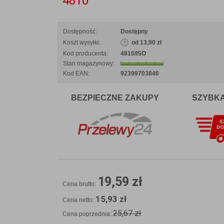
4810
Dostępność:
Dostępny
Koszt wysyłki:
od 13,90 zł
Kod producenta:
4810/ISO
Stan magazynowy:
Kod EAN:
92399703846
BEZPIECZNE ZAKUPY
SZYBK
19,59 zł
Cena brutto:
15,93 zł
Cena netto:
25,67 zł
Cena poprzednia: