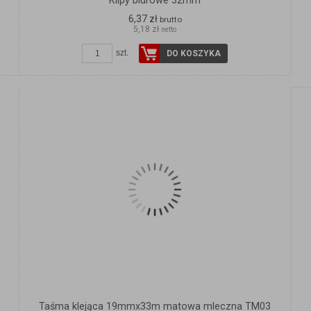
Klipy biurowe 32mm
6,37 zł
brutto
5,18 zł
netto
szt.
DO KOSZYKA
Taśma klejąca 19mmx33m matowa mleczna TM03