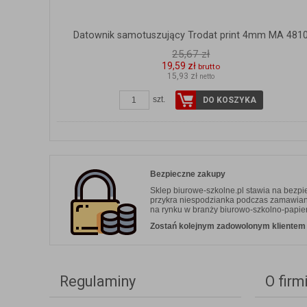
Datownik samotuszujący Trodat print 4mm MA 481
25,67 zł
19,59 zł
brutto
15,93 zł
netto
szt.
DO KOSZYKA
Bezpieczne zakupy
Sklep biurowe-szkolne.pl stawia na bezp
przykra niespodzianka podczas zamawiania.
na rynku w branży biurowo-szkolno-papier
Zostań kolejnym zadowolonym klientem b
Regulaminy
O firm