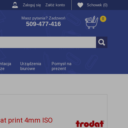
Zaloguj się
Załóż konto
Schowek (0)
Masz pytania? Zadzwoń
0
509-477-416
ntacja
Urządzenia
Pomysł na
rze
biurowe
prezent
at print 4mm ISO