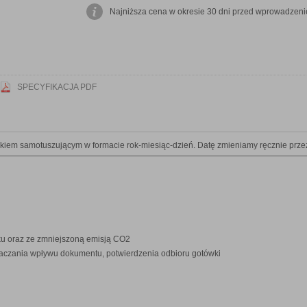
Najniższa cena w okresie 30 dni przed wprowadzenie
SPECYFIKACJA PDF
kiem samotuszującym w formacie rok-miesiąc-dzień. Datę zmieniamy ręcznie przez
u oraz ze zmniejszoną emisją CO2
naczania wpływu dokumentu, potwierdzenia odbioru gotówki