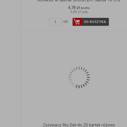
Korektor w taśmie 5mmx12m Taurus TK 512
4,78 zł
brutto
3,89 zł
netto
szt.
DO KOSZYKA
Zszywacz Rio Deli do 25 kartek różowy