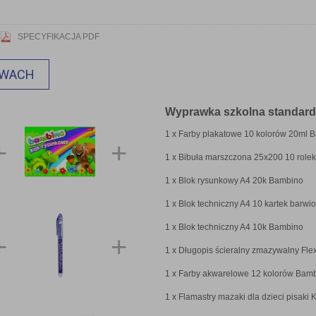
SPECYFIKACJA PDF
AWACH
Wyprawka szkolna standard 
1 x
Farby plakatowe 10 kolorów 20ml 
1 x
Bibuła marszczona 25x200 10 rolek
1 x
Blok rysunkowy A4 20k Bambino
1 x
Blok techniczny A4 10 kartek barwio
1 x
Blok techniczny A4 10k Bambino
1 x
Długopis ścieralny zmazywalny Flex
1 x
Farby akwarelowe 12 kolorów Bam
1 x
Flamastry mazaki dla dzieci pisaki