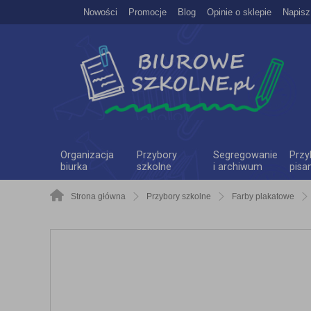
Nowości
Promocje
Blog
Opinie o sklepie
Napisz
Organizacja
Przybory
Segregowanie
Przy
biurka
szkolne
i archiwum
pisa
Strona główna
Przybory szkolne
Farby plakatowe