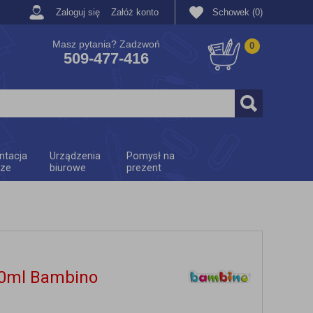
Zaloguj się
Załóż konto
Schowek (0)
Masz pytania? Zadzwoń
0
509-477-416
ntacja
Urządzenia
Pomysł na
rze
biurowe
prezent
20ml Bambino