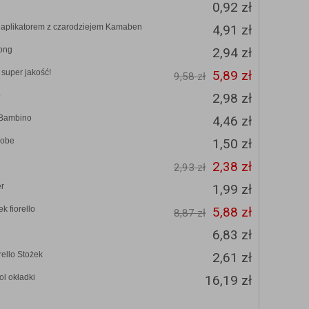
0,92 zł
 aplikatorem z czarodziejem Kamaben
4,91 zł
rong
2,94 zł
super jakość!
5,89 zł
9,58 zł
o
2,98 zł
 Bambino
4,46 zł
mobe
1,50 zł
2,38 zł
2,93 zł
er
1,99 zł
k fiorello
5,88 zł
8,87 zł
6,83 zł
ello Stożek
2,61 zł
ol okładki
16,19 zł