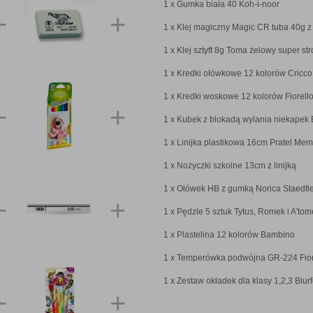
1 x
Gumka biała 40 Koh-i-noor
1 x
Klej magiczny Magic CR tuba 40g z
1 x
Klej sztyft 8g Toma żelowy super st
1 x
Kredki ołówkowe 12 kolorów Cricco 
1 x
Kredki woskowe 12 kolorów Fiorell
1 x
Kubek z blokadą wylania niekapek
1 x
Linijka plastikowa 16cm Pratel Me
1 x
Nożyczki szkolne 13cm z linijką
1 x
Ołówek HB z gumką Norica Staedtl
1 x
Pędzle 5 sztuk Tytus, Romek i A'tome
1 x
Plastelina 12 kolorów Bambino
1 x
Temperówka podwójna GR-224 Fior
1 x
Zestaw okładek dla klasy 1,2,3 Biurf