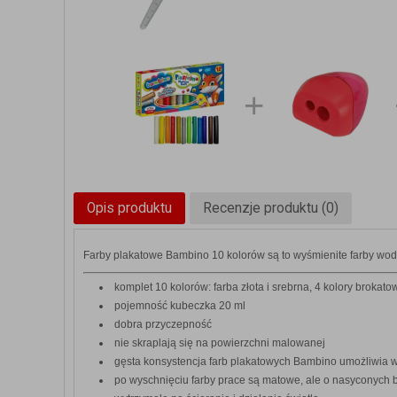
Opis produktu
Recenzje produktu (0)
Farby plakatowe Bambino 10 kolorów są to wyśmienite farby wodne
komplet 10 kolorów: farba złota i srebrna, 4 kolory brokatow
pojemność kubeczka 20 ml
dobra przyczepność
nie skraplają się na powierzchni malowanej
gęsta konsystencja farb plakatowych Bambino umożliwia w
po wyschnięciu farby prace są matowe, ale o nasyconych