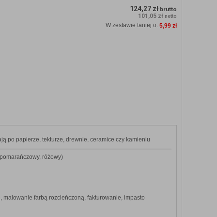
124,27 zł
brutto
101,05 zł
netto
W zestawie taniej o:
5,99 zł
ją po papierze, tekturze, drewnie, ceramice czy kamieniu
ty, pomarańczowy, różowy)
, malowanie farbą rozcieńczoną, fakturowanie, impasto