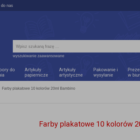
 do nas
wyszukiwanie zaawansowane
bory do
Artykuły
Artykuły
Pakowanie i
Preze
nia
papiernicze
artystyczne
wysyłanie
w biu
Farby plakatowe 10 kolorów 20ml Bambino
Farby plakatowe 10 kolorów 