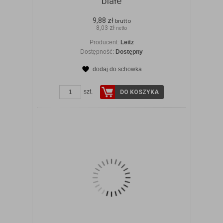
białe
9,88 zł
brutto
8,03 zł
netto
Producent:
Leitz
Dostępność:
Dostępny
dodaj do schowka
ZOBACZ SZCZEGÓŁY
szt.
DO KOSZYKA