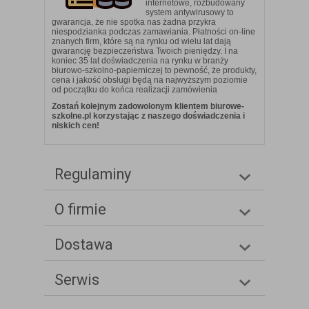
internetowe, rozbudowany
system antywirusowy to
gwarancja, że nie spotka nas żadna przykra
niespodzianka podczas zamawiania. Płatności on-line
znanych firm, które są na rynku od wielu lat dają
gwarancję bezpieczeństwa Twoich pieniędzy. I na
koniec 35 lat doświadczenia na rynku w branży
biurowo-szkolno-papierniczej to pewność, że produkty,
cena i jakość obsługi będą na najwyższym poziomie
od początku do końca realizacji zamówienia
Zostań kolejnym zadowolonym klientem biurowe-
szkolne.pl korzystając z naszego doświadczenia i
niskich cen!
Regulaminy
O firmie
Dostawa
Serwis