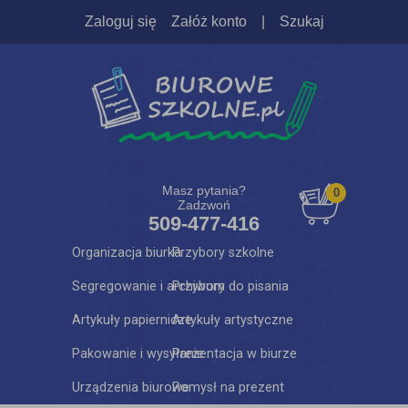
Zaloguj się
Załóż konto
|
Szukaj
Masz pytania?
0
Zadzwoń
509-477-416
Organizacja biurka
Przybory szkolne
Segregowanie i archiwum
Przybory do pisania
Artykuły papiernicze
Artykuły artystyczne
Pakowanie i wysyłanie
Prezentacja w biurze
Urządzenia biurowe
Pomysł na prezent