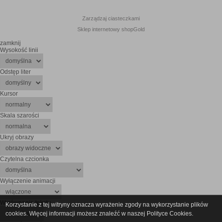
Zarządzaj ciasteczkami
Sklep internetowy shopGold
zamknij
Wysokość linii
Odstęp liter
Kursor
Skala szarości
Ukryj obrazy
Czytelna czcionka
Wyłączenie animacji
Wyrównanie tekstu
Korzystanie z tej witryny oznacza wyrażenie zgody na wykorzystanie plików
cookies. Więcej informacji możesz znaleźć w naszej Polityce Cookies.